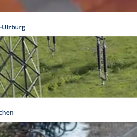
mathöhe. Daraus ergeben sich für gängige Formate
out:
-Ulzburg
r oder kleiner gesetzt werden. Dazu bedarf es jedoch
bteilung.
rchen