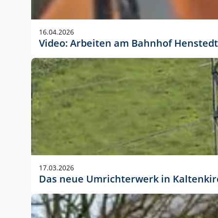
Anwendungsgröße im Layout:
Die Logohöhe beträgt 4 – 10 % der jeweiligen For
16.04.2026
folgende fest definierte Anwendungsgrößen im Lay
Video: Arbeiten am Bahnhof Henstedt
DIN A4 – 11 mm hoch (4 %)
DIN A3 – 15 mm hoch (5 %)
DIN A1 – 39 mm hoch (5 %)
DIN lang – 10 mm hoch (5 %)
1080 x 1080 px – 78 px hoch (7 %)
In Ausnahmefällen darf das Logo jedoch auch größe
stets der vorherigen Absprache mit der Marketinga
17.03.2026
Das neue Umrichterwerk in Kaltenki