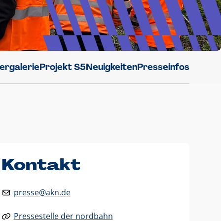
dergalerie
Projekt S5
Neuigkeiten
Presseinfos
Kontakt
presse@akn.de
Pressestelle der nordbahn