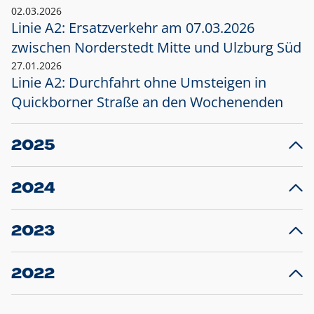
02.03.2026
Linie A2: Ersatzverkehr am 07.03.2026
zwischen Norderstedt Mitte und Ulzburg Süd
27.01.2026
Linie A2: Durchfahrt ohne Umsteigen in
Quickborner Straße an den Wochenenden
2025
23.12.2025
28
Projekt S5: Start der Bauarbeiten am
F
2024
Bahnhof Henstedt-Ulzburg im Januar 2026
10.12.2024
28
Großprojekt S5: Sperrung der Bahnstraße in
F
2023
Ellerau mit Ausweitung des Ersatzverkehrs
20.12.2023
14
Schleswig-Holstein verlängert den
A
2022
Verkehrsvertrag der AKN und bestellt den
T
22.12.2022
12
Expresszug für die Strecke Norderstedt -
Baustart S21 am 16.01.2023: Fahrplan
B