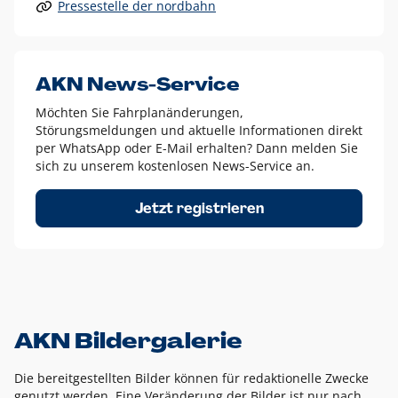
Pressestelle der nordbahn
Alle anderen Logo-Varianten dürfen nur in Ausnahmefällen
eingesetzt werden und bedürfen der vorherigen Absprache
mit der Marketingabteilung.
Diese Ausnahmen sind zum Beispiel:
AKN News-Service
weißes Logo auf anderen farbigen Hintergründen als
Möchten Sie Fahrplanänderungen,
dem AKN Blau,
Störungsmeldungen und aktuelle Informationen direkt
weißes Logo auf Fotohintergründen,
per WhatsApp oder E-Mail erhalten? Dann melden Sie
sich zu unserem kostenlosen News-Service an.
schwarzes Logo für reine Schwarz-Weiß-Umsetzungen
Um das Logo herum muss ein Schutzraum von jeweils einer
Jetzt registrieren
Höhe bzw. Breite des N aus AKN in alle Richtungen
eingehalten werden – ausgehend vom AKN Schriftzug. In
diesem Bereich dürfen keine anderen Logos, Grafikelemente
oder Ähnliches platziert werden.
AKN Bildergalerie
Die bereitgestellten Bilder können für redaktionelle Zwecke
genutzt werden. Eine Veränderung der Bilder ist nur nach