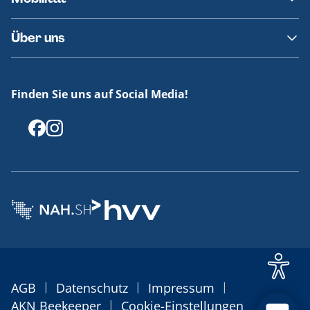
Fundsachen
Häufige Fragen
Barrierefreies Reisen
Über uns
Erklärung Barrierefreiheit
Historie
Medienportal
Finden Sie uns auf Social Media!
Offenlegungen
|
|
|
AGB
Datenschutz
Impressum
|
AKN Beekeeper
Cookie-Einstellungen