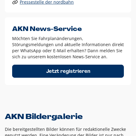
Pressestelle der nordbahn
Alle anderen Logo-Varianten dürfen nur in Ausnahmefällen
eingesetzt werden und bedürfen der vorherigen Absprache
mit der Marketingabteilung.
Diese Ausnahmen sind zum Beispiel:
AKN News-Service
weißes Logo auf anderen farbigen Hintergründen als
Möchten Sie Fahrplanänderungen,
dem AKN Blau,
Störungsmeldungen und aktuelle Informationen direkt
weißes Logo auf Fotohintergründen,
per WhatsApp oder E-Mail erhalten? Dann melden Sie
sich zu unserem kostenlosen News-Service an.
schwarzes Logo für reine Schwarz-Weiß-Umsetzungen
Um das Logo herum muss ein Schutzraum von jeweils einer
Jetzt registrieren
Höhe bzw. Breite des N aus AKN in alle Richtungen
eingehalten werden – ausgehend vom AKN Schriftzug. In
diesem Bereich dürfen keine anderen Logos, Grafikelemente
oder Ähnliches platziert werden.
AKN Bildergalerie
Die bereitgestellten Bilder können für redaktionelle Zwecke
genutzt werden. Eine Veränderung der Bilder ist nur nach