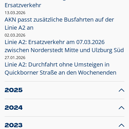
Ersatzverkehr
13.03.2026
AKN passt zusätzliche Busfahrten auf der
Linie A2 an
02.03.2026
Linie A2: Ersatzverkehr am 07.03.2026
zwischen Norderstedt Mitte und Ulzburg Süd
27.01.2026
Linie A2: Durchfahrt ohne Umsteigen in
Quickborner Straße an den Wochenenden
2025
23.12.2025
28
Projekt S5: Start der Bauarbeiten am
F
2024
Bahnhof Henstedt-Ulzburg im Januar 2026
10.12.2024
28
Großprojekt S5: Sperrung der Bahnstraße in
F
2023