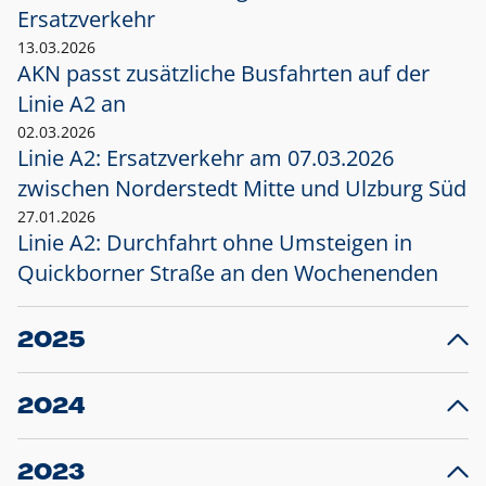
Ersatzverkehr
13.03.2026
AKN passt zusätzliche Busfahrten auf der
Linie A2 an
02.03.2026
Linie A2: Ersatzverkehr am 07.03.2026
zwischen Norderstedt Mitte und Ulzburg Süd
27.01.2026
Linie A2: Durchfahrt ohne Umsteigen in
Quickborner Straße an den Wochenenden
2025
23.12.2025
28
Projekt S5: Start der Bauarbeiten am
F
2024
Bahnhof Henstedt-Ulzburg im Januar 2026
10.12.2024
28
Großprojekt S5: Sperrung der Bahnstraße in
F
2023