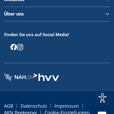
Fundsachen
Häufige Fragen
Barrierefreies Reisen
Über uns
Erklärung Barrierefreiheit
Historie
Medienportal
Finden Sie uns auf Social Media!
Offenlegungen
|
|
|
AGB
Datenschutz
Impressum
|
AKN Beekeeper
Cookie-Einstellungen