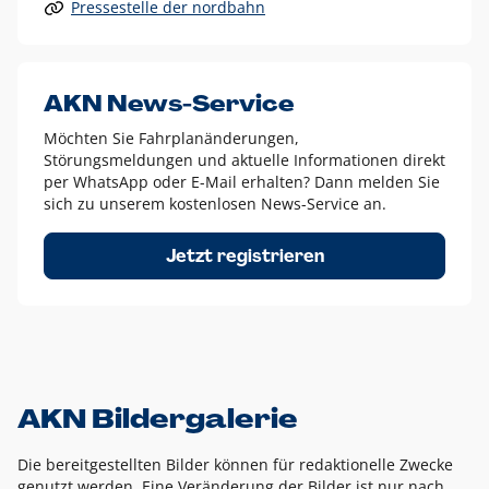
Pressestelle der nordbahn
Alle anderen Logo-Varianten dürfen nur in Ausnahmefällen
eingesetzt werden und bedürfen der vorherigen Absprache
mit der Marketingabteilung.
Diese Ausnahmen sind zum Beispiel:
AKN News-Service
weißes Logo auf anderen farbigen Hintergründen als
Möchten Sie Fahrplanänderungen,
dem AKN Blau,
Störungsmeldungen und aktuelle Informationen direkt
weißes Logo auf Fotohintergründen,
per WhatsApp oder E-Mail erhalten? Dann melden Sie
sich zu unserem kostenlosen News-Service an.
schwarzes Logo für reine Schwarz-Weiß-Umsetzungen
Um das Logo herum muss ein Schutzraum von jeweils einer
Jetzt registrieren
Höhe bzw. Breite des N aus AKN in alle Richtungen
eingehalten werden – ausgehend vom AKN Schriftzug. In
diesem Bereich dürfen keine anderen Logos, Grafikelemente
oder Ähnliches platziert werden.
AKN Bildergalerie
Die bereitgestellten Bilder können für redaktionelle Zwecke
genutzt werden. Eine Veränderung der Bilder ist nur nach