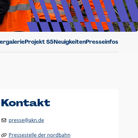
dergalerie
Projekt S5
Neuigkeiten
Presseinfos
Kontakt
presse@akn.de
Pressestelle der nordbahn