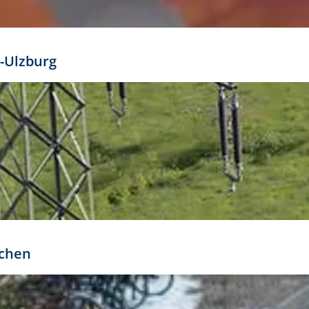
mathöhe. Daraus ergeben sich für gängige Formate
out:
-Ulzburg
r oder kleiner gesetzt werden. Dazu bedarf es jedoch
bteilung.
rchen