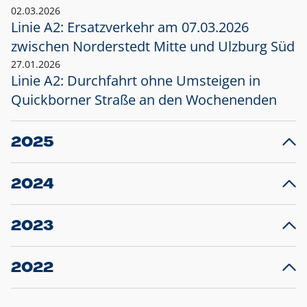
02.03.2026
Linie A2: Ersatzverkehr am 07.03.2026
zwischen Norderstedt Mitte und Ulzburg Süd
27.01.2026
Linie A2: Durchfahrt ohne Umsteigen in
Quickborner Straße an den Wochenenden
2025
23.12.2025
28
Projekt S5: Start der Bauarbeiten am
F
2024
Bahnhof Henstedt-Ulzburg im Januar 2026
10.12.2024
28
Großprojekt S5: Sperrung der Bahnstraße in
F
2023
Ellerau mit Ausweitung des Ersatzverkehrs
20.12.2023
14
Schleswig-Holstein verlängert den
A
2022
Verkehrsvertrag der AKN und bestellt den
T
22.12.2022
12
Expresszug für die Strecke Norderstedt -
Baustart S21 am 16.01.2023: Fahrplan
B