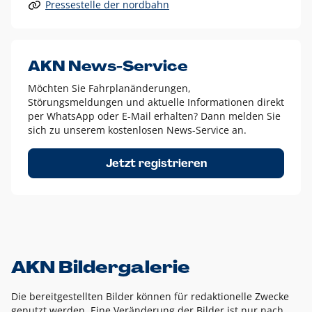
Pressestelle der nordbahn
Alle anderen Logo-Varianten dürfen nur in Ausnahmefällen
eingesetzt werden und bedürfen der vorherigen Absprache
mit der Marketingabteilung.
Diese Ausnahmen sind zum Beispiel:
AKN News-Service
weißes Logo auf anderen farbigen Hintergründen als
Möchten Sie Fahrplanänderungen,
dem AKN Blau,
Störungsmeldungen und aktuelle Informationen direkt
weißes Logo auf Fotohintergründen,
per WhatsApp oder E-Mail erhalten? Dann melden Sie
sich zu unserem kostenlosen News-Service an.
schwarzes Logo für reine Schwarz-Weiß-Umsetzungen
Um das Logo herum muss ein Schutzraum von jeweils einer
Jetzt registrieren
Höhe bzw. Breite des N aus AKN in alle Richtungen
eingehalten werden – ausgehend vom AKN Schriftzug. In
diesem Bereich dürfen keine anderen Logos, Grafikelemente
oder Ähnliches platziert werden.
AKN Bildergalerie
Die bereitgestellten Bilder können für redaktionelle Zwecke
genutzt werden. Eine Veränderung der Bilder ist nur nach