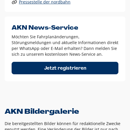
Pressestelle der nordbahn
Alle anderen Logo-Varianten dürfen nur in Ausnahmefällen
eingesetzt werden und bedürfen der vorherigen Absprache
mit der Marketingabteilung.
Diese Ausnahmen sind zum Beispiel:
AKN News-Service
weißes Logo auf anderen farbigen Hintergründen als
Möchten Sie Fahrplanänderungen,
dem AKN Blau,
Störungsmeldungen und aktuelle Informationen direkt
weißes Logo auf Fotohintergründen,
per WhatsApp oder E-Mail erhalten? Dann melden Sie
sich zu unserem kostenlosen News-Service an.
schwarzes Logo für reine Schwarz-Weiß-Umsetzungen
Um das Logo herum muss ein Schutzraum von jeweils einer
Jetzt registrieren
Höhe bzw. Breite des N aus AKN in alle Richtungen
eingehalten werden – ausgehend vom AKN Schriftzug. In
diesem Bereich dürfen keine anderen Logos, Grafikelemente
oder Ähnliches platziert werden.
AKN Bildergalerie
Die bereitgestellten Bilder können für redaktionelle Zwecke
genutzt werden. Eine Veränderung der Bilder ist nur nach