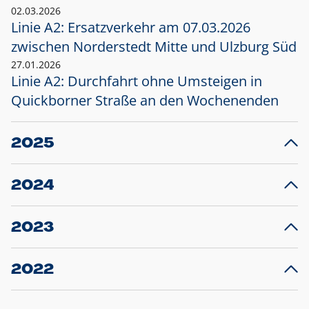
02.03.2026
Linie A2: Ersatzverkehr am 07.03.2026
zwischen Norderstedt Mitte und Ulzburg Süd
27.01.2026
Linie A2: Durchfahrt ohne Umsteigen in
Quickborner Straße an den Wochenenden
2025
23.12.2025
28
Projekt S5: Start der Bauarbeiten am
F
2024
Bahnhof Henstedt-Ulzburg im Januar 2026
10.12.2024
28
Großprojekt S5: Sperrung der Bahnstraße in
F
2023
Ellerau mit Ausweitung des Ersatzverkehrs
20.12.2023
14
Schleswig-Holstein verlängert den
A
2022
Verkehrsvertrag der AKN und bestellt den
T
22.12.2022
12
Expresszug für die Strecke Norderstedt -
Baustart S21 am 16.01.2023: Fahrplan
B