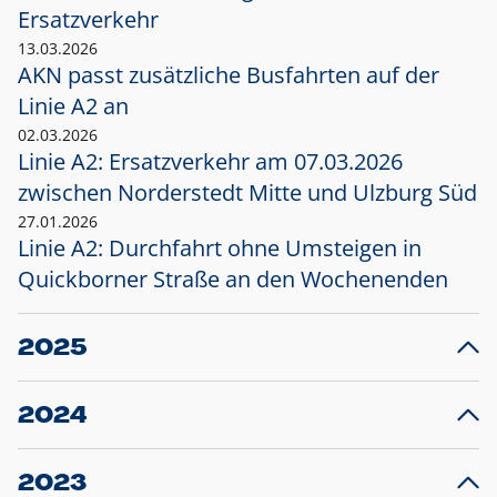
Ersatzverkehr
13.03.2026
AKN passt zusätzliche Busfahrten auf der
Linie A2 an
02.03.2026
Linie A2: Ersatzverkehr am 07.03.2026
zwischen Norderstedt Mitte und Ulzburg Süd
27.01.2026
Linie A2: Durchfahrt ohne Umsteigen in
Quickborner Straße an den Wochenenden
2025
23.12.2025
28
Projekt S5: Start der Bauarbeiten am
F
2024
Bahnhof Henstedt-Ulzburg im Januar 2026
10.12.2024
28
Großprojekt S5: Sperrung der Bahnstraße in
F
2023