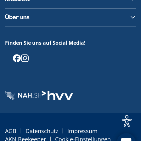
Fundsachen
Häufige Fragen
Barrierefreies Reisen
Über uns
Erklärung Barrierefreiheit
Historie
Medienportal
Finden Sie uns auf Social Media!
Offenlegungen
|
|
|
AGB
Datenschutz
Impressum
|
AKN Beekeeper
Cookie-Einstellungen