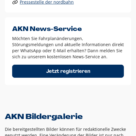
Pressestelle der nordbahn
Alle anderen Logo-Varianten dürfen nur in Ausnahmefällen
eingesetzt werden und bedürfen der vorherigen Absprache
mit der Marketingabteilung.
Diese Ausnahmen sind zum Beispiel:
AKN News-Service
weißes Logo auf anderen farbigen Hintergründen als
Möchten Sie Fahrplanänderungen,
dem AKN Blau,
Störungsmeldungen und aktuelle Informationen direkt
weißes Logo auf Fotohintergründen,
per WhatsApp oder E-Mail erhalten? Dann melden Sie
sich zu unserem kostenlosen News-Service an.
schwarzes Logo für reine Schwarz-Weiß-Umsetzungen
Um das Logo herum muss ein Schutzraum von jeweils einer
Jetzt registrieren
Höhe bzw. Breite des N aus AKN in alle Richtungen
eingehalten werden – ausgehend vom AKN Schriftzug. In
diesem Bereich dürfen keine anderen Logos, Grafikelemente
oder Ähnliches platziert werden.
AKN Bildergalerie
Die bereitgestellten Bilder können für redaktionelle Zwecke
genutzt werden. Eine Veränderung der Bilder ist nur nach