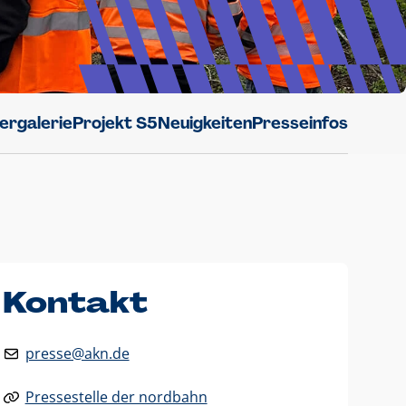
dergalerie
Projekt S5
Neuigkeiten
Presseinfos
Kontakt
presse@akn.de
Pressestelle der nordbahn