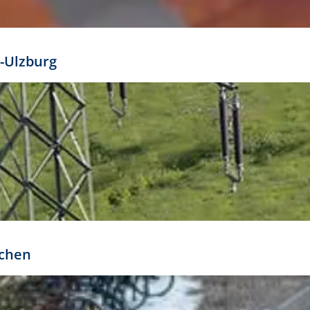
mathöhe. Daraus ergeben sich für gängige Formate
out:
-Ulzburg
r oder kleiner gesetzt werden. Dazu bedarf es jedoch
bteilung.
rchen