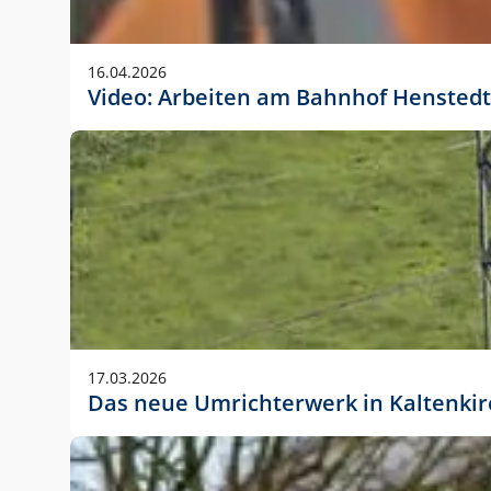
Anwendungsgröße im Layout:
Die Logohöhe beträgt 4 – 10 % der jeweiligen For
16.04.2026
folgende fest definierte Anwendungsgrößen im Lay
Video: Arbeiten am Bahnhof Henstedt
DIN A4 – 11 mm hoch (4 %)
DIN A3 – 15 mm hoch (5 %)
DIN A1 – 39 mm hoch (5 %)
DIN lang – 10 mm hoch (5 %)
1080 x 1080 px – 78 px hoch (7 %)
In Ausnahmefällen darf das Logo jedoch auch größe
stets der vorherigen Absprache mit der Marketinga
17.03.2026
Das neue Umrichterwerk in Kaltenki