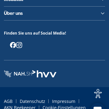
Fundsachen
Häufige Fragen
Barrierefreies Reisen
Über uns
Erklärung Barrierefreiheit
Historie
Medienportal
Finden Sie uns auf Social Media!
Offenlegungen
|
|
|
AGB
Datenschutz
Impressum
|
AKN Beekeeper
Cookie-Einstellungen