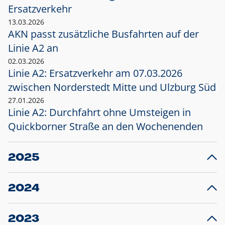
Ersatzverkehr
13.03.2026
AKN passt zusätzliche Busfahrten auf der
Linie A2 an
02.03.2026
Linie A2: Ersatzverkehr am 07.03.2026
zwischen Norderstedt Mitte und Ulzburg Süd
27.01.2026
Linie A2: Durchfahrt ohne Umsteigen in
Quickborner Straße an den Wochenenden
2025
23.12.2025
28
Projekt S5: Start der Bauarbeiten am
F
2024
Bahnhof Henstedt-Ulzburg im Januar 2026
10.12.2024
28
Großprojekt S5: Sperrung der Bahnstraße in
F
2023