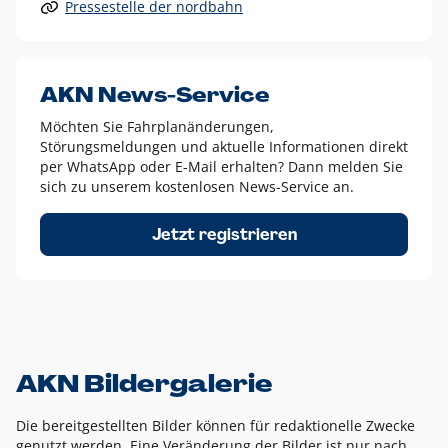
Pressestelle der nordbahn
Alle anderen Logo-Varianten dürfen nur in Ausnahmefällen
eingesetzt werden und bedürfen der vorherigen Absprache
mit der Marketingabteilung.
Diese Ausnahmen sind zum Beispiel:
AKN News-Service
weißes Logo auf anderen farbigen Hintergründen als
Möchten Sie Fahrplanänderungen,
dem AKN Blau,
Störungsmeldungen und aktuelle Informationen direkt
weißes Logo auf Fotohintergründen,
per WhatsApp oder E-Mail erhalten? Dann melden Sie
sich zu unserem kostenlosen News-Service an.
schwarzes Logo für reine Schwarz-Weiß-Umsetzungen
Um das Logo herum muss ein Schutzraum von jeweils einer
Jetzt registrieren
Höhe bzw. Breite des N aus AKN in alle Richtungen
eingehalten werden – ausgehend vom AKN Schriftzug. In
diesem Bereich dürfen keine anderen Logos, Grafikelemente
oder Ähnliches platziert werden.
AKN Bildergalerie
Die bereitgestellten Bilder können für redaktionelle Zwecke
genutzt werden. Eine Veränderung der Bilder ist nur nach