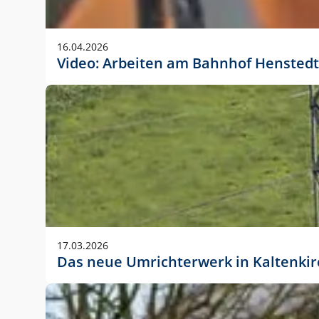
Anwendungsgröße im Layout:
Die Logohöhe beträgt 4 – 10 % der jeweiligen For
16.04.2026
folgende fest definierte Anwendungsgrößen im Lay
Video: Arbeiten am Bahnhof Henstedt
DIN A4 – 11 mm hoch (4 %)
DIN A3 – 15 mm hoch (5 %)
DIN A1 – 39 mm hoch (5 %)
DIN lang – 10 mm hoch (5 %)
1080 x 1080 px – 78 px hoch (7 %)
In Ausnahmefällen darf das Logo jedoch auch größe
stets der vorherigen Absprache mit der Marketinga
17.03.2026
Das neue Umrichterwerk in Kaltenki