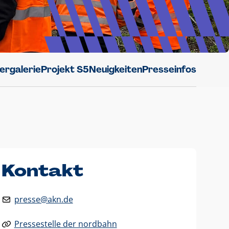
dergalerie
Projekt S5
Neuigkeiten
Presseinfos
Kontakt
presse@akn.de
Pressestelle der nordbahn