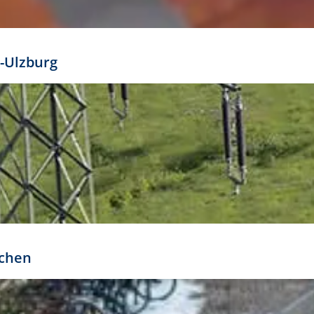
mathöhe. Daraus ergeben sich für gängige Formate
out:
-Ulzburg
r oder kleiner gesetzt werden. Dazu bedarf es jedoch
bteilung.
rchen