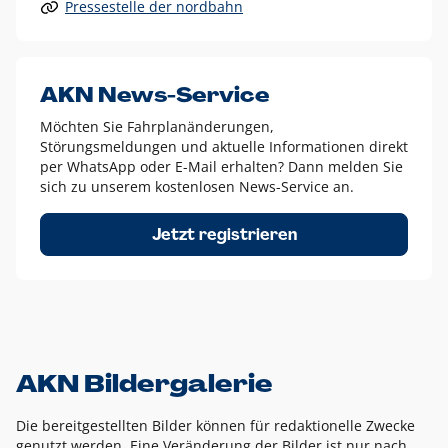
Pressestelle der nordbahn
Alle anderen Logo-Varianten dürfen nur in Ausnahmefällen
eingesetzt werden und bedürfen der vorherigen Absprache
mit der Marketingabteilung.
Diese Ausnahmen sind zum Beispiel:
AKN News-Service
weißes Logo auf anderen farbigen Hintergründen als
Möchten Sie Fahrplanänderungen,
dem AKN Blau,
Störungsmeldungen und aktuelle Informationen direkt
weißes Logo auf Fotohintergründen,
per WhatsApp oder E-Mail erhalten? Dann melden Sie
sich zu unserem kostenlosen News-Service an.
schwarzes Logo für reine Schwarz-Weiß-Umsetzungen
Um das Logo herum muss ein Schutzraum von jeweils einer
Jetzt registrieren
Höhe bzw. Breite des N aus AKN in alle Richtungen
eingehalten werden – ausgehend vom AKN Schriftzug. In
diesem Bereich dürfen keine anderen Logos, Grafikelemente
oder Ähnliches platziert werden.
AKN Bildergalerie
Die bereitgestellten Bilder können für redaktionelle Zwecke
genutzt werden. Eine Veränderung der Bilder ist nur nach