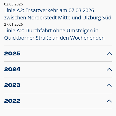
02.03.2026
Linie A2: Ersatzverkehr am 07.03.2026
zwischen Norderstedt Mitte und Ulzburg Süd
27.01.2026
Linie A2: Durchfahrt ohne Umsteigen in
Quickborner Straße an den Wochenenden
2025
23.12.2025
28
Projekt S5: Start der Bauarbeiten am
F
2024
Bahnhof Henstedt-Ulzburg im Januar 2026
10.12.2024
28
Großprojekt S5: Sperrung der Bahnstraße in
F
2023
Ellerau mit Ausweitung des Ersatzverkehrs
20.12.2023
14
Schleswig-Holstein verlängert den
A
2022
Verkehrsvertrag der AKN und bestellt den
T
22.12.2022
12
Expresszug für die Strecke Norderstedt -
Baustart S21 am 16.01.2023: Fahrplan
B