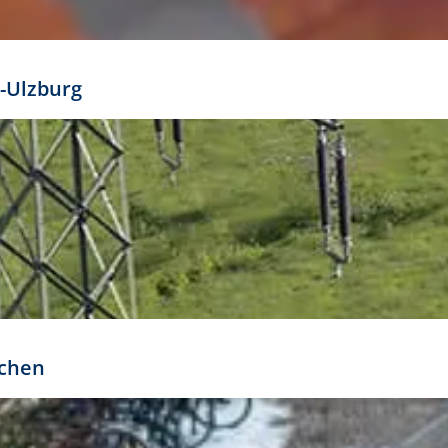
mathöhe. Daraus ergeben sich für gängige Formate
out:
-Ulzburg
r oder kleiner gesetzt werden. Dazu bedarf es jedoch
bteilung.
rchen