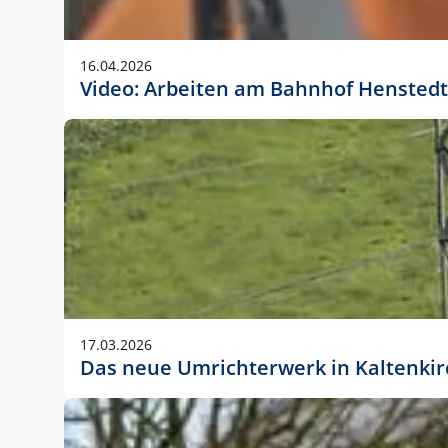
Anwendungsgröße im Layout:
Die Logohöhe beträgt 4 – 10 % der jeweiligen For
16.04.2026
folgende fest definierte Anwendungsgrößen im Lay
Video: Arbeiten am Bahnhof Henstedt
DIN A4 – 11 mm hoch (4 %)
DIN A3 – 15 mm hoch (5 %)
DIN A1 – 39 mm hoch (5 %)
DIN lang – 10 mm hoch (5 %)
1080 x 1080 px – 78 px hoch (7 %)
In Ausnahmefällen darf das Logo jedoch auch größe
stets der vorherigen Absprache mit der Marketinga
17.03.2026
Das neue Umrichterwerk in Kaltenki