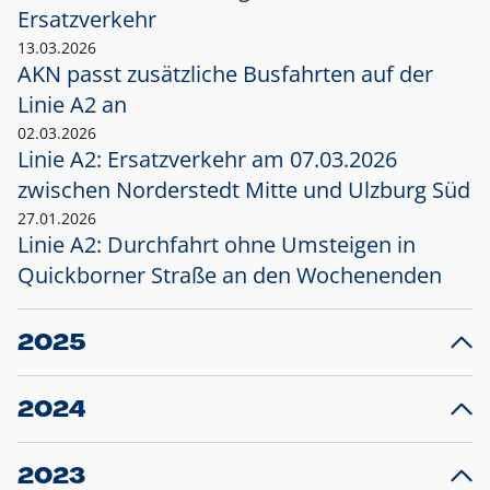
Ersatzverkehr
13.03.2026
AKN passt zusätzliche Busfahrten auf der
Linie A2 an
02.03.2026
Linie A2: Ersatzverkehr am 07.03.2026
zwischen Norderstedt Mitte und Ulzburg Süd
27.01.2026
Linie A2: Durchfahrt ohne Umsteigen in
Quickborner Straße an den Wochenenden
2025
23.12.2025
28
Projekt S5: Start der Bauarbeiten am
F
2024
Bahnhof Henstedt-Ulzburg im Januar 2026
10.12.2024
28
Großprojekt S5: Sperrung der Bahnstraße in
F
2023