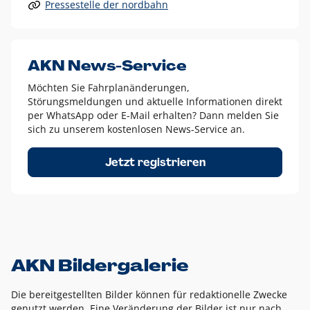
Pressestelle der nordbahn
Alle anderen Logo-Varianten dürfen nur in Ausnahmefällen
eingesetzt werden und bedürfen der vorherigen Absprache
mit der Marketingabteilung.
Diese Ausnahmen sind zum Beispiel:
AKN News-Service
weißes Logo auf anderen farbigen Hintergründen als
Möchten Sie Fahrplanänderungen,
dem AKN Blau,
Störungsmeldungen und aktuelle Informationen direkt
weißes Logo auf Fotohintergründen,
per WhatsApp oder E-Mail erhalten? Dann melden Sie
sich zu unserem kostenlosen News-Service an.
schwarzes Logo für reine Schwarz-Weiß-Umsetzungen
Um das Logo herum muss ein Schutzraum von jeweils einer
Jetzt registrieren
Höhe bzw. Breite des N aus AKN in alle Richtungen
eingehalten werden – ausgehend vom AKN Schriftzug. In
diesem Bereich dürfen keine anderen Logos, Grafikelemente
oder Ähnliches platziert werden.
AKN Bildergalerie
Die bereitgestellten Bilder können für redaktionelle Zwecke
genutzt werden. Eine Veränderung der Bilder ist nur nach