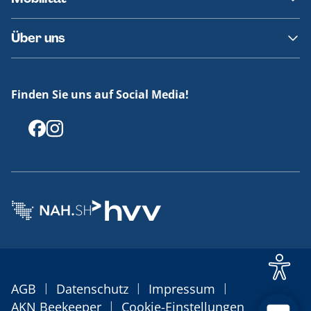
Fundsachen
Häufige Fragen
Barrierefreies Reisen
Über uns
Erklärung Barrierefreiheit
Historie
Medienportal
Finden Sie uns auf Social Media!
Offenlegungen
|
|
|
AGB
Datenschutz
Impressum
|
AKN Beekeeper
Cookie-Einstellungen