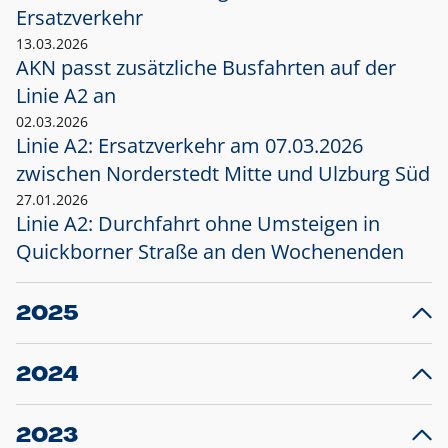
Ersatzverkehr
13.03.2026
AKN passt zusätzliche Busfahrten auf der
Linie A2 an
02.03.2026
Linie A2: Ersatzverkehr am 07.03.2026
zwischen Norderstedt Mitte und Ulzburg Süd
27.01.2026
Linie A2: Durchfahrt ohne Umsteigen in
Quickborner Straße an den Wochenenden
2025
23.12.2025
28
Projekt S5: Start der Bauarbeiten am
F
2024
Bahnhof Henstedt-Ulzburg im Januar 2026
10.12.2024
28
Großprojekt S5: Sperrung der Bahnstraße in
F
2023