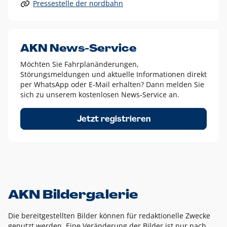
Pressestelle der nordbahn
Alle anderen Logo-Varianten dürfen nur in Ausnahmefällen
eingesetzt werden und bedürfen der vorherigen Absprache
mit der Marketingabteilung.
Diese Ausnahmen sind zum Beispiel:
AKN News-Service
weißes Logo auf anderen farbigen Hintergründen als
Möchten Sie Fahrplanänderungen,
dem AKN Blau,
Störungsmeldungen und aktuelle Informationen direkt
weißes Logo auf Fotohintergründen,
per WhatsApp oder E-Mail erhalten? Dann melden Sie
sich zu unserem kostenlosen News-Service an.
schwarzes Logo für reine Schwarz-Weiß-Umsetzungen
Um das Logo herum muss ein Schutzraum von jeweils einer
Jetzt registrieren
Höhe bzw. Breite des N aus AKN in alle Richtungen
eingehalten werden – ausgehend vom AKN Schriftzug. In
diesem Bereich dürfen keine anderen Logos, Grafikelemente
oder Ähnliches platziert werden.
AKN Bildergalerie
Die bereitgestellten Bilder können für redaktionelle Zwecke
genutzt werden. Eine Veränderung der Bilder ist nur nach