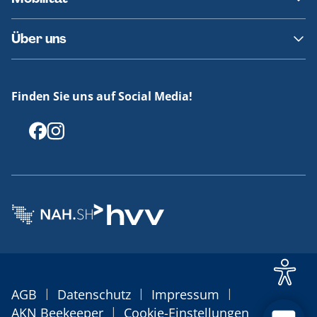
Fundsachen
Häufige Fragen
Barrierefreies Reisen
Über uns
Erklärung Barrierefreiheit
Historie
Medienportal
Finden Sie uns auf Social Media!
Offenlegungen
|
|
|
AGB
Datenschutz
Impressum
|
AKN Beekeeper
Cookie-Einstellungen