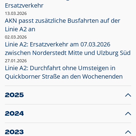
Ersatzverkehr
13.03.2026
AKN passt zusätzliche Busfahrten auf der
Linie A2 an
02.03.2026
Linie A2: Ersatzverkehr am 07.03.2026
zwischen Norderstedt Mitte und Ulzburg Süd
27.01.2026
Linie A2: Durchfahrt ohne Umsteigen in
Quickborner Straße an den Wochenenden
2025
23.12.2025
28
Projekt S5: Start der Bauarbeiten am
F
2024
Bahnhof Henstedt-Ulzburg im Januar 2026
10.12.2024
28
Großprojekt S5: Sperrung der Bahnstraße in
F
2023