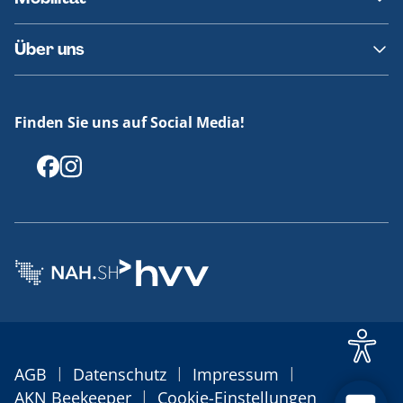
Fundsachen
Häufige Fragen
Barrierefreies Reisen
Über uns
Erklärung Barrierefreiheit
Historie
Medienportal
Finden Sie uns auf Social Media!
Offenlegungen
|
|
|
AGB
Datenschutz
Impressum
|
AKN Beekeeper
Cookie-Einstellungen