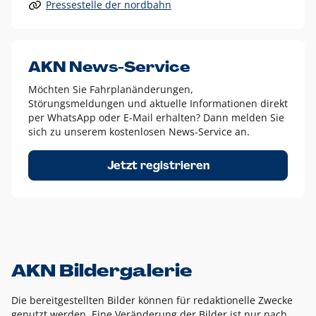
Pressestelle der nordbahn
Alle anderen Logo-Varianten dürfen nur in Ausnahmefällen
eingesetzt werden und bedürfen der vorherigen Absprache
mit der Marketingabteilung.
Diese Ausnahmen sind zum Beispiel:
AKN News-Service
weißes Logo auf anderen farbigen Hintergründen als
Möchten Sie Fahrplanänderungen,
dem AKN Blau,
Störungsmeldungen und aktuelle Informationen direkt
weißes Logo auf Fotohintergründen,
per WhatsApp oder E-Mail erhalten? Dann melden Sie
sich zu unserem kostenlosen News-Service an.
schwarzes Logo für reine Schwarz-Weiß-Umsetzungen
Um das Logo herum muss ein Schutzraum von jeweils einer
Jetzt registrieren
Höhe bzw. Breite des N aus AKN in alle Richtungen
eingehalten werden – ausgehend vom AKN Schriftzug. In
diesem Bereich dürfen keine anderen Logos, Grafikelemente
oder Ähnliches platziert werden.
AKN Bildergalerie
Die bereitgestellten Bilder können für redaktionelle Zwecke
genutzt werden. Eine Veränderung der Bilder ist nur nach