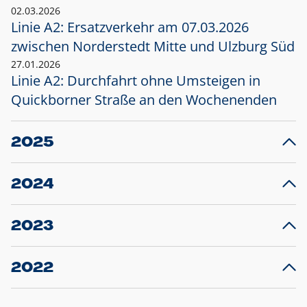
02.03.2026
Linie A2: Ersatzverkehr am 07.03.2026
zwischen Norderstedt Mitte und Ulzburg Süd
27.01.2026
Linie A2: Durchfahrt ohne Umsteigen in
Quickborner Straße an den Wochenenden
2025
23.12.2025
28
Projekt S5: Start der Bauarbeiten am
F
2024
Bahnhof Henstedt-Ulzburg im Januar 2026
10.12.2024
28
Großprojekt S5: Sperrung der Bahnstraße in
F
2023
Ellerau mit Ausweitung des Ersatzverkehrs
20.12.2023
14
Schleswig-Holstein verlängert den
A
2022
Verkehrsvertrag der AKN und bestellt den
T
22.12.2022
12
Expresszug für die Strecke Norderstedt -
Baustart S21 am 16.01.2023: Fahrplan
B