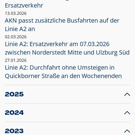
Ersatzverkehr
13.03.2026
AKN passt zusätzliche Busfahrten auf der
Linie A2 an
02.03.2026
Linie A2: Ersatzverkehr am 07.03.2026
zwischen Norderstedt Mitte und Ulzburg Süd
27.01.2026
Linie A2: Durchfahrt ohne Umsteigen in
Quickborner Straße an den Wochenenden
2025
23.12.2025
28
Projekt S5: Start der Bauarbeiten am
F
2024
Bahnhof Henstedt-Ulzburg im Januar 2026
10.12.2024
28
Großprojekt S5: Sperrung der Bahnstraße in
F
2023