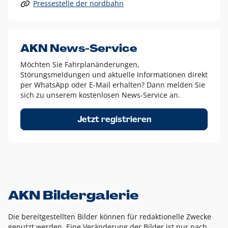
Pressestelle der nordbahn
Alle anderen Logo-Varianten dürfen nur in Ausnahmefällen
eingesetzt werden und bedürfen der vorherigen Absprache
mit der Marketingabteilung.
Diese Ausnahmen sind zum Beispiel:
AKN News-Service
weißes Logo auf anderen farbigen Hintergründen als
Möchten Sie Fahrplanänderungen,
dem AKN Blau,
Störungsmeldungen und aktuelle Informationen direkt
weißes Logo auf Fotohintergründen,
per WhatsApp oder E-Mail erhalten? Dann melden Sie
sich zu unserem kostenlosen News-Service an.
schwarzes Logo für reine Schwarz-Weiß-Umsetzungen
Um das Logo herum muss ein Schutzraum von jeweils einer
Jetzt registrieren
Höhe bzw. Breite des N aus AKN in alle Richtungen
eingehalten werden – ausgehend vom AKN Schriftzug. In
diesem Bereich dürfen keine anderen Logos, Grafikelemente
oder Ähnliches platziert werden.
AKN Bildergalerie
Die bereitgestellten Bilder können für redaktionelle Zwecke
genutzt werden. Eine Veränderung der Bilder ist nur nach