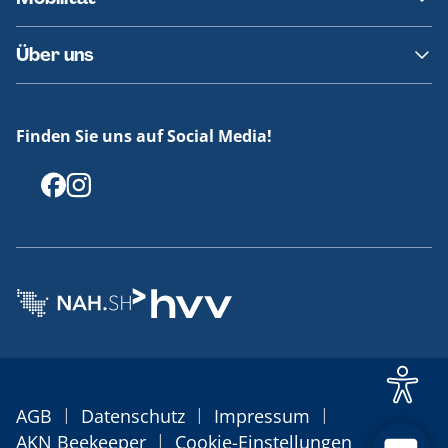
Fundsachen
Häufige Fragen
Barrierefreies Reisen
Über uns
Erklärung Barrierefreiheit
Historie
Medienportal
Finden Sie uns auf Social Media!
Offenlegungen
|
|
|
AGB
Datenschutz
Impressum
|
AKN Beekeeper
Cookie-Einstellungen