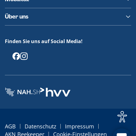
Fundsachen
Häufige Fragen
Barrierefreies Reisen
Über uns
Erklärung Barrierefreiheit
Historie
Medienportal
Finden Sie uns auf Social Media!
Offenlegungen
|
|
|
AGB
Datenschutz
Impressum
|
AKN Beekeeper
Cookie-Einstellungen