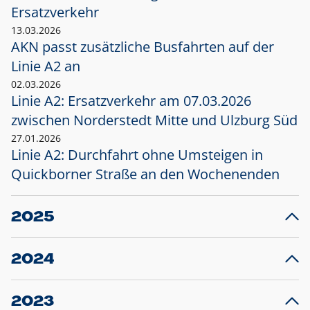
Ersatzverkehr
13.03.2026
AKN passt zusätzliche Busfahrten auf der
Linie A2 an
02.03.2026
Linie A2: Ersatzverkehr am 07.03.2026
zwischen Norderstedt Mitte und Ulzburg Süd
27.01.2026
Linie A2: Durchfahrt ohne Umsteigen in
Quickborner Straße an den Wochenenden
2025
23.12.2025
28
Projekt S5: Start der Bauarbeiten am
F
2024
Bahnhof Henstedt-Ulzburg im Januar 2026
10.12.2024
28
Großprojekt S5: Sperrung der Bahnstraße in
F
2023