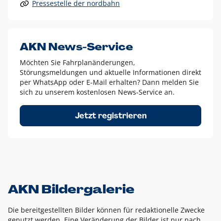
Pressestelle der nordbahn
Alle anderen Logo-Varianten dürfen nur in Ausnahmefällen
eingesetzt werden und bedürfen der vorherigen Absprache
mit der Marketingabteilung.
Diese Ausnahmen sind zum Beispiel:
AKN News-Service
weißes Logo auf anderen farbigen Hintergründen als
Möchten Sie Fahrplanänderungen,
dem AKN Blau,
Störungsmeldungen und aktuelle Informationen direkt
weißes Logo auf Fotohintergründen,
per WhatsApp oder E-Mail erhalten? Dann melden Sie
sich zu unserem kostenlosen News-Service an.
schwarzes Logo für reine Schwarz-Weiß-Umsetzungen
Um das Logo herum muss ein Schutzraum von jeweils einer
Jetzt registrieren
Höhe bzw. Breite des N aus AKN in alle Richtungen
eingehalten werden – ausgehend vom AKN Schriftzug. In
diesem Bereich dürfen keine anderen Logos, Grafikelemente
oder Ähnliches platziert werden.
AKN Bildergalerie
Die bereitgestellten Bilder können für redaktionelle Zwecke
genutzt werden. Eine Veränderung der Bilder ist nur nach