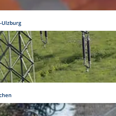
mathöhe. Daraus ergeben sich für gängige Formate
out:
-Ulzburg
r oder kleiner gesetzt werden. Dazu bedarf es jedoch
bteilung.
rchen