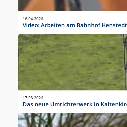
Anwendungsgröße im Layout:
Die Logohöhe beträgt 4 – 10 % der jeweiligen For
16.04.2026
folgende fest definierte Anwendungsgrößen im Lay
Video: Arbeiten am Bahnhof Henstedt
DIN A4 – 11 mm hoch (4 %)
DIN A3 – 15 mm hoch (5 %)
DIN A1 – 39 mm hoch (5 %)
DIN lang – 10 mm hoch (5 %)
1080 x 1080 px – 78 px hoch (7 %)
In Ausnahmefällen darf das Logo jedoch auch größe
stets der vorherigen Absprache mit der Marketinga
17.03.2026
Das neue Umrichterwerk in Kaltenki