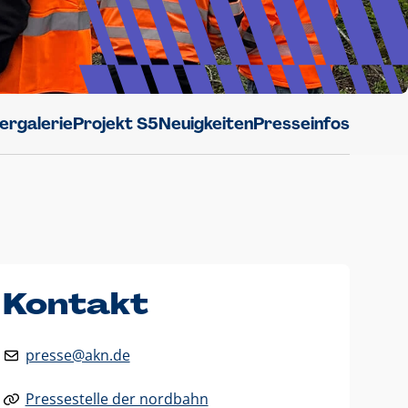
dergalerie
Projekt S5
Neuigkeiten
Presseinfos
Kontakt
presse@akn.de
Pressestelle der nordbahn