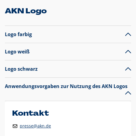
AKN Logo
Logo farbig
Logo weiß
Logo schwarz
Anwendungsvorgaben zur Nutzung des AKN Logos
Das AKN Logo
legt den Fokus auf die Typografie und
präsentiert sich als reine Wortmarke mit markantem
Unterstrich und
darf nicht verändert
werden
.
Kontakt
Auf weißen Hintergründen wird das Logo farbig in AKN Blau
presse@akn.de
und Rot dargestellt. Die weiße Logovariante wird
ausschließlich auf AKN Blau als Hintergrundfarbe eingesetzt.