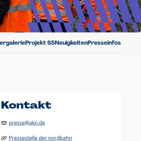
dergalerie
Projekt S5
Neuigkeiten
Presseinfos
Kontakt
presse@akn.de
Pressestelle der nordbahn