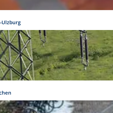
mathöhe. Daraus ergeben sich für gängige Formate
out:
-Ulzburg
r oder kleiner gesetzt werden. Dazu bedarf es jedoch
bteilung.
rchen