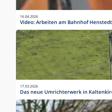
Anwendungsgröße im Layout:
Die Logohöhe beträgt 4 – 10 % der jeweiligen For
16.04.2026
folgende fest definierte Anwendungsgrößen im Lay
Video: Arbeiten am Bahnhof Henstedt
DIN A4 – 11 mm hoch (4 %)
DIN A3 – 15 mm hoch (5 %)
DIN A1 – 39 mm hoch (5 %)
DIN lang – 10 mm hoch (5 %)
1080 x 1080 px – 78 px hoch (7 %)
In Ausnahmefällen darf das Logo jedoch auch größe
stets der vorherigen Absprache mit der Marketinga
17.03.2026
Das neue Umrichterwerk in Kaltenki