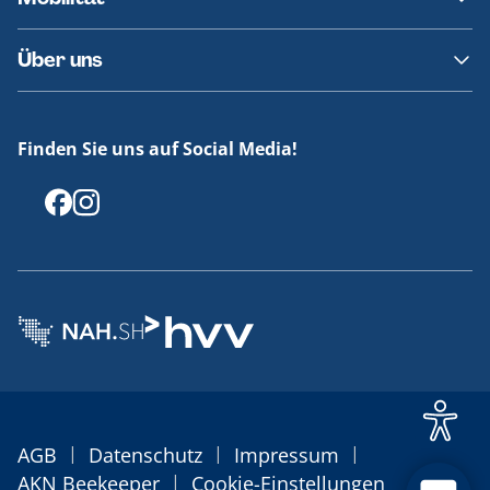
Fundsachen
Häufige Fragen
Barrierefreies Reisen
Über uns
Erklärung Barrierefreiheit
Historie
Medienportal
Finden Sie uns auf Social Media!
Offenlegungen
|
|
|
AGB
Datenschutz
Impressum
|
AKN Beekeeper
Cookie-Einstellungen