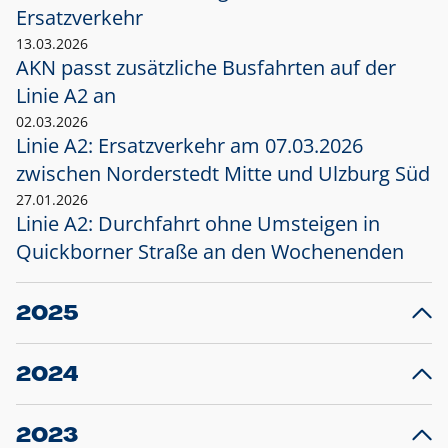
Ersatzverkehr
13.03.2026
AKN passt zusätzliche Busfahrten auf der
Linie A2 an
02.03.2026
Linie A2: Ersatzverkehr am 07.03.2026
zwischen Norderstedt Mitte und Ulzburg Süd
27.01.2026
Linie A2: Durchfahrt ohne Umsteigen in
Quickborner Straße an den Wochenenden
2025
23.12.2025
28
Projekt S5: Start der Bauarbeiten am
F
2024
Bahnhof Henstedt-Ulzburg im Januar 2026
10.12.2024
28
Großprojekt S5: Sperrung der Bahnstraße in
F
2023