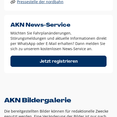
Pressestelle der nordbahn
Alle anderen Logo-Varianten dürfen nur in Ausnahmefällen
eingesetzt werden und bedürfen der vorherigen Absprache
mit der Marketingabteilung.
Diese Ausnahmen sind zum Beispiel:
AKN News-Service
weißes Logo auf anderen farbigen Hintergründen als
Möchten Sie Fahrplanänderungen,
dem AKN Blau,
Störungsmeldungen und aktuelle Informationen direkt
weißes Logo auf Fotohintergründen,
per WhatsApp oder E-Mail erhalten? Dann melden Sie
sich zu unserem kostenlosen News-Service an.
schwarzes Logo für reine Schwarz-Weiß-Umsetzungen
Um das Logo herum muss ein Schutzraum von jeweils einer
Jetzt registrieren
Höhe bzw. Breite des N aus AKN in alle Richtungen
eingehalten werden – ausgehend vom AKN Schriftzug. In
diesem Bereich dürfen keine anderen Logos, Grafikelemente
oder Ähnliches platziert werden.
AKN Bildergalerie
Die bereitgestellten Bilder können für redaktionelle Zwecke
genutzt werden. Eine Veränderung der Bilder ist nur nach