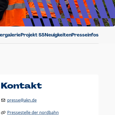
dergalerie
Projekt S5
Neuigkeiten
Presseinfos
Kontakt
presse@akn.de
Pressestelle der nordbahn