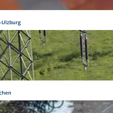
mathöhe. Daraus ergeben sich für gängige Formate
out:
-Ulzburg
r oder kleiner gesetzt werden. Dazu bedarf es jedoch
bteilung.
rchen