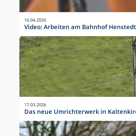
Anwendungsgröße im Layout:
Die Logohöhe beträgt 4 – 10 % der jeweiligen For
16.04.2026
folgende fest definierte Anwendungsgrößen im Lay
Video: Arbeiten am Bahnhof Henstedt
DIN A4 – 11 mm hoch (4 %)
DIN A3 – 15 mm hoch (5 %)
DIN A1 – 39 mm hoch (5 %)
DIN lang – 10 mm hoch (5 %)
1080 x 1080 px – 78 px hoch (7 %)
In Ausnahmefällen darf das Logo jedoch auch größe
stets der vorherigen Absprache mit der Marketinga
17.03.2026
Das neue Umrichterwerk in Kaltenki