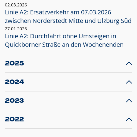
02.03.2026
Linie A2: Ersatzverkehr am 07.03.2026
zwischen Norderstedt Mitte und Ulzburg Süd
27.01.2026
Linie A2: Durchfahrt ohne Umsteigen in
Quickborner Straße an den Wochenenden
2025
23.12.2025
28
Projekt S5: Start der Bauarbeiten am
F
2024
Bahnhof Henstedt-Ulzburg im Januar 2026
10.12.2024
28
Großprojekt S5: Sperrung der Bahnstraße in
F
2023
Ellerau mit Ausweitung des Ersatzverkehrs
20.12.2023
14
Schleswig-Holstein verlängert den
A
2022
Verkehrsvertrag der AKN und bestellt den
T
22.12.2022
12
Expresszug für die Strecke Norderstedt -
Baustart S21 am 16.01.2023: Fahrplan
B