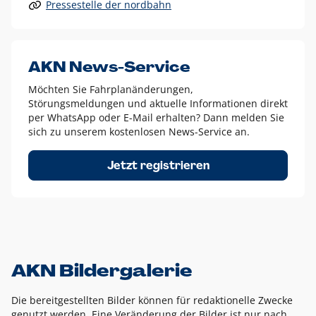
Pressestelle der nordbahn
Alle anderen Logo-Varianten dürfen nur in Ausnahmefällen
eingesetzt werden und bedürfen der vorherigen Absprache
mit der Marketingabteilung.
Diese Ausnahmen sind zum Beispiel:
AKN News-Service
weißes Logo auf anderen farbigen Hintergründen als
Möchten Sie Fahrplanänderungen,
dem AKN Blau,
Störungsmeldungen und aktuelle Informationen direkt
weißes Logo auf Fotohintergründen,
per WhatsApp oder E-Mail erhalten? Dann melden Sie
sich zu unserem kostenlosen News-Service an.
schwarzes Logo für reine Schwarz-Weiß-Umsetzungen
Um das Logo herum muss ein Schutzraum von jeweils einer
Jetzt registrieren
Höhe bzw. Breite des N aus AKN in alle Richtungen
eingehalten werden – ausgehend vom AKN Schriftzug. In
diesem Bereich dürfen keine anderen Logos, Grafikelemente
oder Ähnliches platziert werden.
AKN Bildergalerie
Die bereitgestellten Bilder können für redaktionelle Zwecke
genutzt werden. Eine Veränderung der Bilder ist nur nach