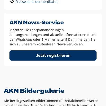
Pressestelle der nordbahn
Alle anderen Logo-Varianten dürfen nur in Ausnahmefällen
eingesetzt werden und bedürfen der vorherigen Absprache
mit der Marketingabteilung.
Diese Ausnahmen sind zum Beispiel:
AKN News-Service
weißes Logo auf anderen farbigen Hintergründen als
Möchten Sie Fahrplanänderungen,
dem AKN Blau,
Störungsmeldungen und aktuelle Informationen direkt
weißes Logo auf Fotohintergründen,
per WhatsApp oder E-Mail erhalten? Dann melden Sie
sich zu unserem kostenlosen News-Service an.
schwarzes Logo für reine Schwarz-Weiß-Umsetzungen
Um das Logo herum muss ein Schutzraum von jeweils einer
Jetzt registrieren
Höhe bzw. Breite des N aus AKN in alle Richtungen
eingehalten werden – ausgehend vom AKN Schriftzug. In
diesem Bereich dürfen keine anderen Logos, Grafikelemente
oder Ähnliches platziert werden.
AKN Bildergalerie
Die bereitgestellten Bilder können für redaktionelle Zwecke
genutzt werden. Eine Veränderung der Bilder ist nur nach