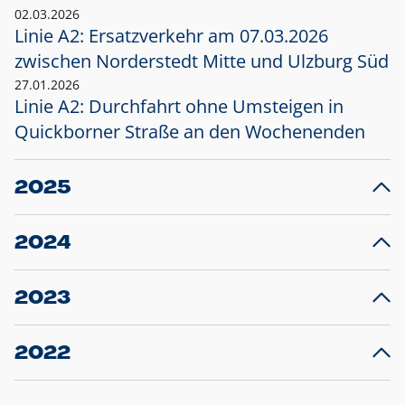
02.03.2026
Linie A2: Ersatzverkehr am 07.03.2026
zwischen Norderstedt Mitte und Ulzburg Süd
27.01.2026
Linie A2: Durchfahrt ohne Umsteigen in
Quickborner Straße an den Wochenenden
2025
23.12.2025
28
Projekt S5: Start der Bauarbeiten am
F
2024
Bahnhof Henstedt-Ulzburg im Januar 2026
10.12.2024
28
Großprojekt S5: Sperrung der Bahnstraße in
F
2023
Ellerau mit Ausweitung des Ersatzverkehrs
20.12.2023
14
Schleswig-Holstein verlängert den
A
2022
Verkehrsvertrag der AKN und bestellt den
T
22.12.2022
12
Expresszug für die Strecke Norderstedt -
Baustart S21 am 16.01.2023: Fahrplan
B