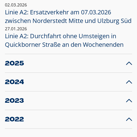
02.03.2026
Linie A2: Ersatzverkehr am 07.03.2026
zwischen Norderstedt Mitte und Ulzburg Süd
27.01.2026
Linie A2: Durchfahrt ohne Umsteigen in
Quickborner Straße an den Wochenenden
2025
23.12.2025
28
Projekt S5: Start der Bauarbeiten am
F
2024
Bahnhof Henstedt-Ulzburg im Januar 2026
10.12.2024
28
Großprojekt S5: Sperrung der Bahnstraße in
F
2023
Ellerau mit Ausweitung des Ersatzverkehrs
20.12.2023
14
Schleswig-Holstein verlängert den
A
2022
Verkehrsvertrag der AKN und bestellt den
T
22.12.2022
12
Expresszug für die Strecke Norderstedt -
Baustart S21 am 16.01.2023: Fahrplan
B