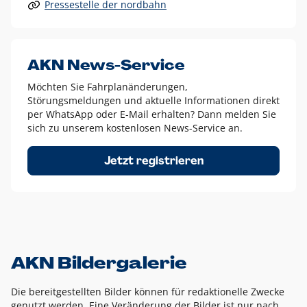
Pressestelle der nordbahn
Alle anderen Logo-Varianten dürfen nur in Ausnahmefällen
eingesetzt werden und bedürfen der vorherigen Absprache
mit der Marketingabteilung.
Diese Ausnahmen sind zum Beispiel:
AKN News-Service
weißes Logo auf anderen farbigen Hintergründen als
Möchten Sie Fahrplanänderungen,
dem AKN Blau,
Störungsmeldungen und aktuelle Informationen direkt
weißes Logo auf Fotohintergründen,
per WhatsApp oder E-Mail erhalten? Dann melden Sie
sich zu unserem kostenlosen News-Service an.
schwarzes Logo für reine Schwarz-Weiß-Umsetzungen
Um das Logo herum muss ein Schutzraum von jeweils einer
Jetzt registrieren
Höhe bzw. Breite des N aus AKN in alle Richtungen
eingehalten werden – ausgehend vom AKN Schriftzug. In
diesem Bereich dürfen keine anderen Logos, Grafikelemente
oder Ähnliches platziert werden.
AKN Bildergalerie
Die bereitgestellten Bilder können für redaktionelle Zwecke
genutzt werden. Eine Veränderung der Bilder ist nur nach