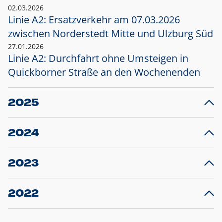
02.03.2026
Linie A2: Ersatzverkehr am 07.03.2026
zwischen Norderstedt Mitte und Ulzburg Süd
27.01.2026
Linie A2: Durchfahrt ohne Umsteigen in
Quickborner Straße an den Wochenenden
2025
23.12.2025
28
Projekt S5: Start der Bauarbeiten am
F
2024
Bahnhof Henstedt-Ulzburg im Januar 2026
10.12.2024
28
Großprojekt S5: Sperrung der Bahnstraße in
F
2023
Ellerau mit Ausweitung des Ersatzverkehrs
20.12.2023
14
Schleswig-Holstein verlängert den
A
2022
Verkehrsvertrag der AKN und bestellt den
T
22.12.2022
12
Expresszug für die Strecke Norderstedt -
Baustart S21 am 16.01.2023: Fahrplan
B