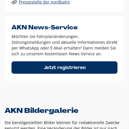
Pressestelle der nordbahn
Alle anderen Logo-Varianten dürfen nur in Ausnahmefällen
eingesetzt werden und bedürfen der vorherigen Absprache
mit der Marketingabteilung.
Diese Ausnahmen sind zum Beispiel:
AKN News-Service
weißes Logo auf anderen farbigen Hintergründen als
Möchten Sie Fahrplanänderungen,
dem AKN Blau,
Störungsmeldungen und aktuelle Informationen direkt
weißes Logo auf Fotohintergründen,
per WhatsApp oder E-Mail erhalten? Dann melden Sie
sich zu unserem kostenlosen News-Service an.
schwarzes Logo für reine Schwarz-Weiß-Umsetzungen
Um das Logo herum muss ein Schutzraum von jeweils einer
Jetzt registrieren
Höhe bzw. Breite des N aus AKN in alle Richtungen
eingehalten werden – ausgehend vom AKN Schriftzug. In
diesem Bereich dürfen keine anderen Logos, Grafikelemente
oder Ähnliches platziert werden.
AKN Bildergalerie
Die bereitgestellten Bilder können für redaktionelle Zwecke
genutzt werden. Eine Veränderung der Bilder ist nur nach