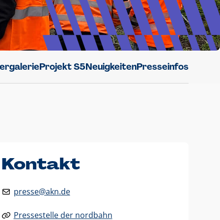
dergalerie
Projekt S5
Neuigkeiten
Presseinfos
Kontakt
presse@akn.de
Pressestelle der nordbahn