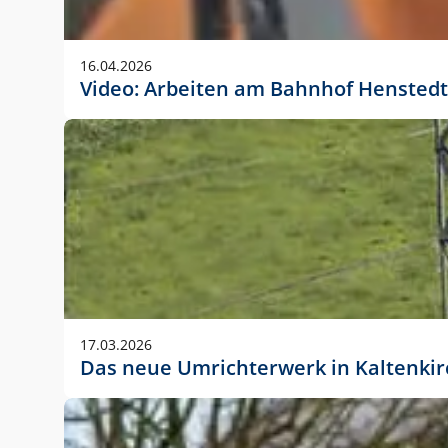
Anwendungsgröße im Layout:
Die Logohöhe beträgt 4 – 10 % der jeweiligen For
16.04.2026
folgende fest definierte Anwendungsgrößen im Lay
Video: Arbeiten am Bahnhof Henstedt
DIN A4 – 11 mm hoch (4 %)
DIN A3 – 15 mm hoch (5 %)
DIN A1 – 39 mm hoch (5 %)
DIN lang – 10 mm hoch (5 %)
1080 x 1080 px – 78 px hoch (7 %)
In Ausnahmefällen darf das Logo jedoch auch größe
stets der vorherigen Absprache mit der Marketinga
17.03.2026
Das neue Umrichterwerk in Kaltenki