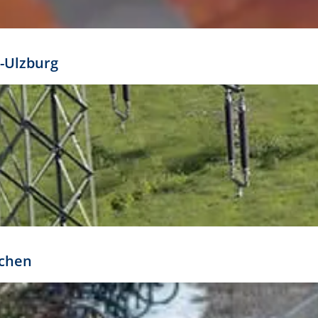
mathöhe. Daraus ergeben sich für gängige Formate
out:
-Ulzburg
r oder kleiner gesetzt werden. Dazu bedarf es jedoch
bteilung.
rchen