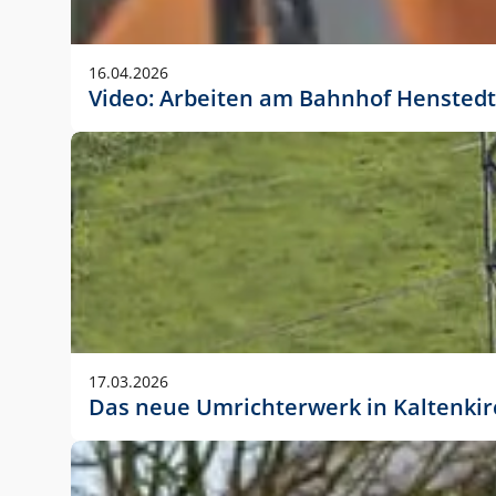
Anwendungsgröße im Layout:
Die Logohöhe beträgt 4 – 10 % der jeweiligen For
16.04.2026
folgende fest definierte Anwendungsgrößen im Lay
Video: Arbeiten am Bahnhof Henstedt
DIN A4 – 11 mm hoch (4 %)
DIN A3 – 15 mm hoch (5 %)
DIN A1 – 39 mm hoch (5 %)
DIN lang – 10 mm hoch (5 %)
1080 x 1080 px – 78 px hoch (7 %)
In Ausnahmefällen darf das Logo jedoch auch größe
stets der vorherigen Absprache mit der Marketinga
17.03.2026
Das neue Umrichterwerk in Kaltenki