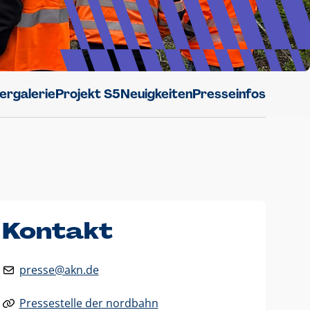
dergalerie
Projekt S5
Neuigkeiten
Presseinfos
Kontakt
presse@akn.de
Pressestelle der nordbahn