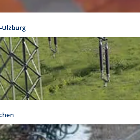
mathöhe. Daraus ergeben sich für gängige Formate
out:
-Ulzburg
r oder kleiner gesetzt werden. Dazu bedarf es jedoch
bteilung.
rchen