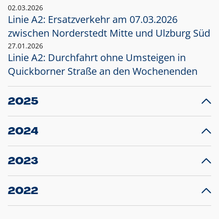
02.03.2026
Linie A2: Ersatzverkehr am 07.03.2026
zwischen Norderstedt Mitte und Ulzburg Süd
27.01.2026
Linie A2: Durchfahrt ohne Umsteigen in
Quickborner Straße an den Wochenenden
2025
23.12.2025
28
Projekt S5: Start der Bauarbeiten am
F
2024
Bahnhof Henstedt-Ulzburg im Januar 2026
10.12.2024
28
Großprojekt S5: Sperrung der Bahnstraße in
F
2023
Ellerau mit Ausweitung des Ersatzverkehrs
20.12.2023
14
Schleswig-Holstein verlängert den
A
2022
Verkehrsvertrag der AKN und bestellt den
T
22.12.2022
12
Expresszug für die Strecke Norderstedt -
Baustart S21 am 16.01.2023: Fahrplan
B