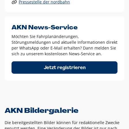
Pressestelle der nordbahn
Alle anderen Logo-Varianten dürfen nur in Ausnahmefällen
eingesetzt werden und bedürfen der vorherigen Absprache
mit der Marketingabteilung.
Diese Ausnahmen sind zum Beispiel:
AKN News-Service
weißes Logo auf anderen farbigen Hintergründen als
Möchten Sie Fahrplanänderungen,
dem AKN Blau,
Störungsmeldungen und aktuelle Informationen direkt
weißes Logo auf Fotohintergründen,
per WhatsApp oder E-Mail erhalten? Dann melden Sie
sich zu unserem kostenlosen News-Service an.
schwarzes Logo für reine Schwarz-Weiß-Umsetzungen
Um das Logo herum muss ein Schutzraum von jeweils einer
Jetzt registrieren
Höhe bzw. Breite des N aus AKN in alle Richtungen
eingehalten werden – ausgehend vom AKN Schriftzug. In
diesem Bereich dürfen keine anderen Logos, Grafikelemente
oder Ähnliches platziert werden.
AKN Bildergalerie
Die bereitgestellten Bilder können für redaktionelle Zwecke
genutzt werden. Eine Veränderung der Bilder ist nur nach