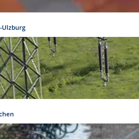
mathöhe. Daraus ergeben sich für gängige Formate
out:
-Ulzburg
r oder kleiner gesetzt werden. Dazu bedarf es jedoch
bteilung.
rchen