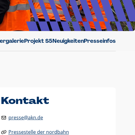
dergalerie
Projekt S5
Neuigkeiten
Presseinfos
Kontakt
presse@akn.de
Pressestelle der nordbahn