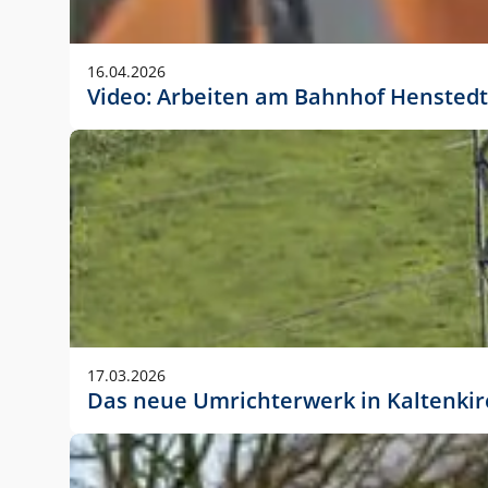
Anwendungsgröße im Layout:
Die Logohöhe beträgt 4 – 10 % der jeweiligen For
16.04.2026
folgende fest definierte Anwendungsgrößen im Lay
Video: Arbeiten am Bahnhof Henstedt
DIN A4 – 11 mm hoch (4 %)
DIN A3 – 15 mm hoch (5 %)
DIN A1 – 39 mm hoch (5 %)
DIN lang – 10 mm hoch (5 %)
1080 x 1080 px – 78 px hoch (7 %)
In Ausnahmefällen darf das Logo jedoch auch größe
stets der vorherigen Absprache mit der Marketinga
17.03.2026
Das neue Umrichterwerk in Kaltenki