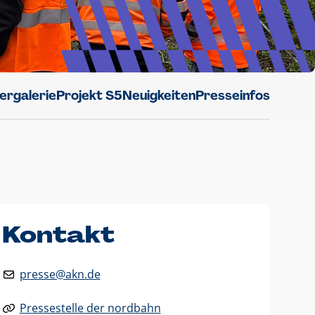
dergalerie
Projekt S5
Neuigkeiten
Presseinfos
Kontakt
presse@akn.de
Pressestelle der nordbahn