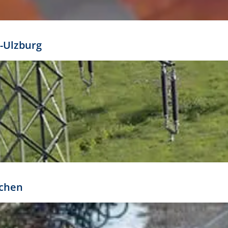
mathöhe. Daraus ergeben sich für gängige Formate
out:
-Ulzburg
r oder kleiner gesetzt werden. Dazu bedarf es jedoch
bteilung.
rchen