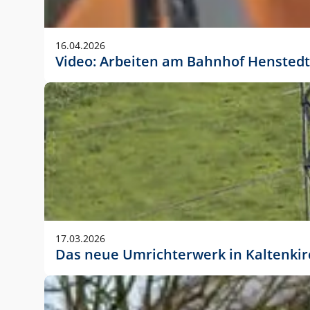
Anwendungsgröße im Layout:
Die Logohöhe beträgt 4 – 10 % der jeweiligen For
16.04.2026
folgende fest definierte Anwendungsgrößen im Lay
Video: Arbeiten am Bahnhof Henstedt
DIN A4 – 11 mm hoch (4 %)
DIN A3 – 15 mm hoch (5 %)
DIN A1 – 39 mm hoch (5 %)
DIN lang – 10 mm hoch (5 %)
1080 x 1080 px – 78 px hoch (7 %)
In Ausnahmefällen darf das Logo jedoch auch größe
stets der vorherigen Absprache mit der Marketinga
17.03.2026
Das neue Umrichterwerk in Kaltenki