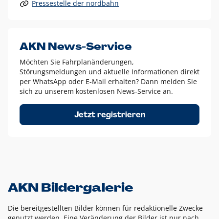
Pressestelle der nordbahn
Alle anderen Logo-Varianten dürfen nur in Ausnahmefällen
eingesetzt werden und bedürfen der vorherigen Absprache
mit der Marketingabteilung.
Diese Ausnahmen sind zum Beispiel:
AKN News-Service
weißes Logo auf anderen farbigen Hintergründen als
Möchten Sie Fahrplanänderungen,
dem AKN Blau,
Störungsmeldungen und aktuelle Informationen direkt
weißes Logo auf Fotohintergründen,
per WhatsApp oder E-Mail erhalten? Dann melden Sie
sich zu unserem kostenlosen News-Service an.
schwarzes Logo für reine Schwarz-Weiß-Umsetzungen
Um das Logo herum muss ein Schutzraum von jeweils einer
Jetzt registrieren
Höhe bzw. Breite des N aus AKN in alle Richtungen
eingehalten werden – ausgehend vom AKN Schriftzug. In
diesem Bereich dürfen keine anderen Logos, Grafikelemente
oder Ähnliches platziert werden.
AKN Bildergalerie
Die bereitgestellten Bilder können für redaktionelle Zwecke
genutzt werden. Eine Veränderung der Bilder ist nur nach