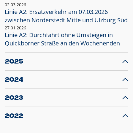
02.03.2026
Linie A2: Ersatzverkehr am 07.03.2026
zwischen Norderstedt Mitte und Ulzburg Süd
27.01.2026
Linie A2: Durchfahrt ohne Umsteigen in
Quickborner Straße an den Wochenenden
2025
23.12.2025
28
Projekt S5: Start der Bauarbeiten am
F
2024
Bahnhof Henstedt-Ulzburg im Januar 2026
10.12.2024
28
Großprojekt S5: Sperrung der Bahnstraße in
F
2023
Ellerau mit Ausweitung des Ersatzverkehrs
20.12.2023
14
Schleswig-Holstein verlängert den
A
2022
Verkehrsvertrag der AKN und bestellt den
T
22.12.2022
12
Expresszug für die Strecke Norderstedt -
Baustart S21 am 16.01.2023: Fahrplan
B