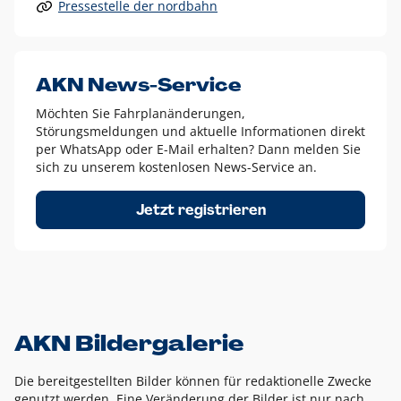
Pressestelle der nordbahn
Alle anderen Logo-Varianten dürfen nur in Ausnahmefällen
eingesetzt werden und bedürfen der vorherigen Absprache
mit der Marketingabteilung.
Diese Ausnahmen sind zum Beispiel:
AKN News-Service
weißes Logo auf anderen farbigen Hintergründen als
Möchten Sie Fahrplanänderungen,
dem AKN Blau,
Störungsmeldungen und aktuelle Informationen direkt
weißes Logo auf Fotohintergründen,
per WhatsApp oder E-Mail erhalten? Dann melden Sie
sich zu unserem kostenlosen News-Service an.
schwarzes Logo für reine Schwarz-Weiß-Umsetzungen
Um das Logo herum muss ein Schutzraum von jeweils einer
Jetzt registrieren
Höhe bzw. Breite des N aus AKN in alle Richtungen
eingehalten werden – ausgehend vom AKN Schriftzug. In
diesem Bereich dürfen keine anderen Logos, Grafikelemente
oder Ähnliches platziert werden.
AKN Bildergalerie
Die bereitgestellten Bilder können für redaktionelle Zwecke
genutzt werden. Eine Veränderung der Bilder ist nur nach