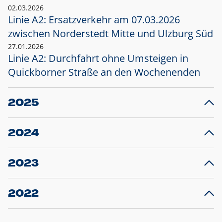
02.03.2026
Linie A2: Ersatzverkehr am 07.03.2026
zwischen Norderstedt Mitte und Ulzburg Süd
27.01.2026
Linie A2: Durchfahrt ohne Umsteigen in
Quickborner Straße an den Wochenenden
2025
23.12.2025
28
Projekt S5: Start der Bauarbeiten am
F
2024
Bahnhof Henstedt-Ulzburg im Januar 2026
10.12.2024
28
Großprojekt S5: Sperrung der Bahnstraße in
F
2023
Ellerau mit Ausweitung des Ersatzverkehrs
20.12.2023
14
Schleswig-Holstein verlängert den
A
2022
Verkehrsvertrag der AKN und bestellt den
T
22.12.2022
12
Expresszug für die Strecke Norderstedt -
Baustart S21 am 16.01.2023: Fahrplan
B