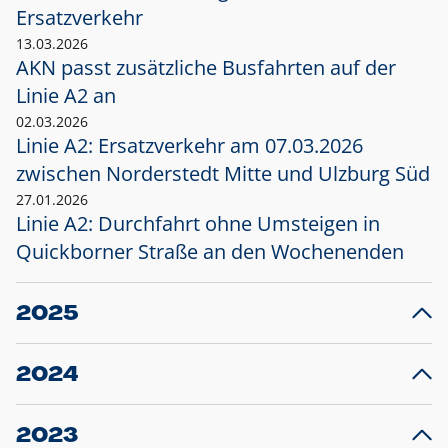
Ersatzverkehr
13.03.2026
AKN passt zusätzliche Busfahrten auf der
Linie A2 an
02.03.2026
Linie A2: Ersatzverkehr am 07.03.2026
zwischen Norderstedt Mitte und Ulzburg Süd
27.01.2026
Linie A2: Durchfahrt ohne Umsteigen in
Quickborner Straße an den Wochenenden
2025
23.12.2025
28
Projekt S5: Start der Bauarbeiten am
F
2024
Bahnhof Henstedt-Ulzburg im Januar 2026
10.12.2024
28
Großprojekt S5: Sperrung der Bahnstraße in
F
2023