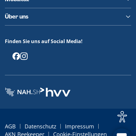
Fundsachen
Häufige Fragen
Barrierefreies Reisen
Über uns
Erklärung Barrierefreiheit
Historie
Medienportal
Finden Sie uns auf Social Media!
Offenlegungen
|
|
|
AGB
Datenschutz
Impressum
|
AKN Beekeeper
Cookie-Einstellungen