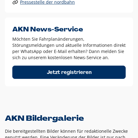
Pressestelle der nordbahn
Alle anderen Logo-Varianten dürfen nur in Ausnahmefällen
eingesetzt werden und bedürfen der vorherigen Absprache
mit der Marketingabteilung.
Diese Ausnahmen sind zum Beispiel:
AKN News-Service
weißes Logo auf anderen farbigen Hintergründen als
Möchten Sie Fahrplanänderungen,
dem AKN Blau,
Störungsmeldungen und aktuelle Informationen direkt
weißes Logo auf Fotohintergründen,
per WhatsApp oder E-Mail erhalten? Dann melden Sie
sich zu unserem kostenlosen News-Service an.
schwarzes Logo für reine Schwarz-Weiß-Umsetzungen
Um das Logo herum muss ein Schutzraum von jeweils einer
Jetzt registrieren
Höhe bzw. Breite des N aus AKN in alle Richtungen
eingehalten werden – ausgehend vom AKN Schriftzug. In
diesem Bereich dürfen keine anderen Logos, Grafikelemente
oder Ähnliches platziert werden.
AKN Bildergalerie
Die bereitgestellten Bilder können für redaktionelle Zwecke
genutzt werden. Eine Veränderung der Bilder ist nur nach