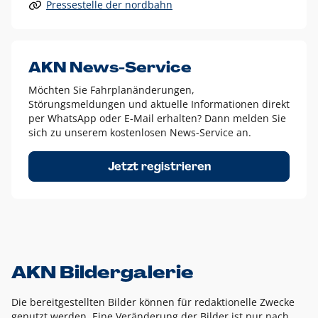
Pressestelle der nordbahn
Alle anderen Logo-Varianten dürfen nur in Ausnahmefällen
eingesetzt werden und bedürfen der vorherigen Absprache
mit der Marketingabteilung.
Diese Ausnahmen sind zum Beispiel:
AKN News-Service
weißes Logo auf anderen farbigen Hintergründen als
Möchten Sie Fahrplanänderungen,
dem AKN Blau,
Störungsmeldungen und aktuelle Informationen direkt
weißes Logo auf Fotohintergründen,
per WhatsApp oder E-Mail erhalten? Dann melden Sie
sich zu unserem kostenlosen News-Service an.
schwarzes Logo für reine Schwarz-Weiß-Umsetzungen
Um das Logo herum muss ein Schutzraum von jeweils einer
Jetzt registrieren
Höhe bzw. Breite des N aus AKN in alle Richtungen
eingehalten werden – ausgehend vom AKN Schriftzug. In
diesem Bereich dürfen keine anderen Logos, Grafikelemente
oder Ähnliches platziert werden.
AKN Bildergalerie
Die bereitgestellten Bilder können für redaktionelle Zwecke
genutzt werden. Eine Veränderung der Bilder ist nur nach