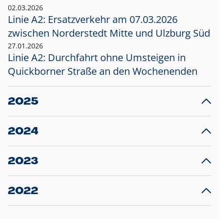
02.03.2026
Linie A2: Ersatzverkehr am 07.03.2026
zwischen Norderstedt Mitte und Ulzburg Süd
27.01.2026
Linie A2: Durchfahrt ohne Umsteigen in
Quickborner Straße an den Wochenenden
2025
23.12.2025
28
Projekt S5: Start der Bauarbeiten am
F
2024
Bahnhof Henstedt-Ulzburg im Januar 2026
10.12.2024
28
Großprojekt S5: Sperrung der Bahnstraße in
F
2023
Ellerau mit Ausweitung des Ersatzverkehrs
20.12.2023
14
Schleswig-Holstein verlängert den
A
2022
Verkehrsvertrag der AKN und bestellt den
T
22.12.2022
12
Expresszug für die Strecke Norderstedt -
Baustart S21 am 16.01.2023: Fahrplan
B