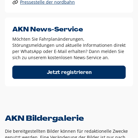
Pressestelle der nordbahn
Alle anderen Logo-Varianten dürfen nur in Ausnahmefällen
eingesetzt werden und bedürfen der vorherigen Absprache
mit der Marketingabteilung.
Diese Ausnahmen sind zum Beispiel:
AKN News-Service
weißes Logo auf anderen farbigen Hintergründen als
Möchten Sie Fahrplanänderungen,
dem AKN Blau,
Störungsmeldungen und aktuelle Informationen direkt
weißes Logo auf Fotohintergründen,
per WhatsApp oder E-Mail erhalten? Dann melden Sie
sich zu unserem kostenlosen News-Service an.
schwarzes Logo für reine Schwarz-Weiß-Umsetzungen
Um das Logo herum muss ein Schutzraum von jeweils einer
Jetzt registrieren
Höhe bzw. Breite des N aus AKN in alle Richtungen
eingehalten werden – ausgehend vom AKN Schriftzug. In
diesem Bereich dürfen keine anderen Logos, Grafikelemente
oder Ähnliches platziert werden.
AKN Bildergalerie
Die bereitgestellten Bilder können für redaktionelle Zwecke
genutzt werden. Eine Veränderung der Bilder ist nur nach