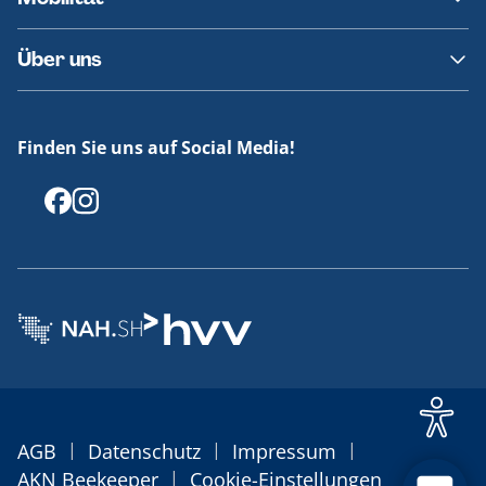
Fundsachen
Häufige Fragen
Barrierefreies Reisen
Über uns
Erklärung Barrierefreiheit
Historie
Medienportal
Finden Sie uns auf Social Media!
Offenlegungen
|
|
|
AGB
Datenschutz
Impressum
|
AKN Beekeeper
Cookie-Einstellungen