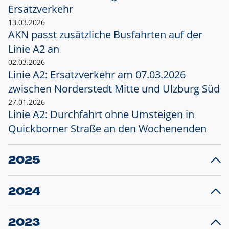
Ersatzverkehr
13.03.2026
AKN passt zusätzliche Busfahrten auf der
Linie A2 an
02.03.2026
Linie A2: Ersatzverkehr am 07.03.2026
zwischen Norderstedt Mitte und Ulzburg Süd
27.01.2026
Linie A2: Durchfahrt ohne Umsteigen in
Quickborner Straße an den Wochenenden
2025
23.12.2025
28
Projekt S5: Start der Bauarbeiten am
F
2024
Bahnhof Henstedt-Ulzburg im Januar 2026
10.12.2024
28
Großprojekt S5: Sperrung der Bahnstraße in
F
2023