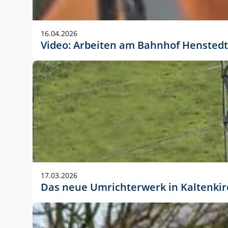
Anwendungsgröße im Layout:
Die Logohöhe beträgt 4 – 10 % der jeweiligen For
16.04.2026
folgende fest definierte Anwendungsgrößen im Lay
Video: Arbeiten am Bahnhof Henstedt
DIN A4 – 11 mm hoch (4 %)
DIN A3 – 15 mm hoch (5 %)
DIN A1 – 39 mm hoch (5 %)
DIN lang – 10 mm hoch (5 %)
1080 x 1080 px – 78 px hoch (7 %)
In Ausnahmefällen darf das Logo jedoch auch größe
stets der vorherigen Absprache mit der Marketinga
17.03.2026
Das neue Umrichterwerk in Kaltenki