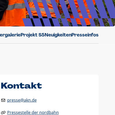
dergalerie
Projekt S5
Neuigkeiten
Presseinfos
Kontakt
presse@akn.de
Pressestelle der nordbahn