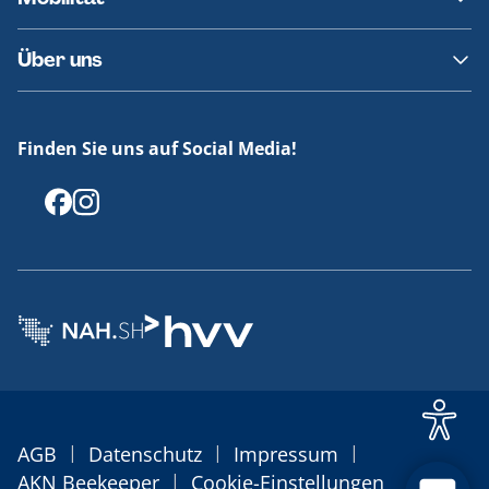
Fundsachen
Häufige Fragen
Barrierefreies Reisen
Über uns
Erklärung Barrierefreiheit
Historie
Medienportal
Finden Sie uns auf Social Media!
Offenlegungen
|
|
|
AGB
Datenschutz
Impressum
|
AKN Beekeeper
Cookie-Einstellungen