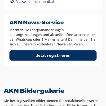
Pressestelle der nordbahn
Alle anderen Logo-Varianten dürfen nur in Ausnahmefällen
eingesetzt werden und bedürfen der vorherigen Absprache
mit der Marketingabteilung.
Diese Ausnahmen sind zum Beispiel:
AKN News-Service
weißes Logo auf anderen farbigen Hintergründen als
Möchten Sie Fahrplanänderungen,
dem AKN Blau,
Störungsmeldungen und aktuelle Informationen direkt
weißes Logo auf Fotohintergründen,
per WhatsApp oder E-Mail erhalten? Dann melden Sie
sich zu unserem kostenlosen News-Service an.
schwarzes Logo für reine Schwarz-Weiß-Umsetzungen
Um das Logo herum muss ein Schutzraum von jeweils einer
Jetzt registrieren
Höhe bzw. Breite des N aus AKN in alle Richtungen
eingehalten werden – ausgehend vom AKN Schriftzug. In
diesem Bereich dürfen keine anderen Logos, Grafikelemente
oder Ähnliches platziert werden.
AKN Bildergalerie
Die bereitgestellten Bilder können für redaktionelle Zwecke
genutzt werden. Eine Veränderung der Bilder ist nur nach