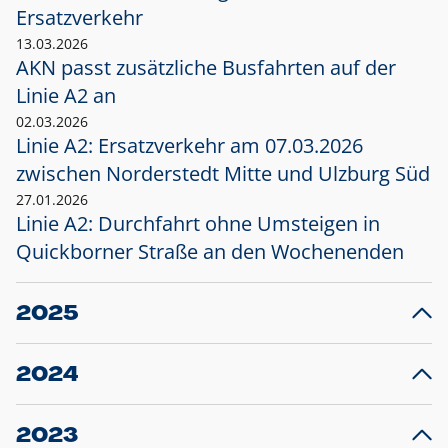
Ersatzverkehr
13.03.2026
AKN passt zusätzliche Busfahrten auf der
Linie A2 an
02.03.2026
Linie A2: Ersatzverkehr am 07.03.2026
zwischen Norderstedt Mitte und Ulzburg Süd
27.01.2026
Linie A2: Durchfahrt ohne Umsteigen in
Quickborner Straße an den Wochenenden
2025
23.12.2025
28
Projekt S5: Start der Bauarbeiten am
F
2024
Bahnhof Henstedt-Ulzburg im Januar 2026
10.12.2024
28
Großprojekt S5: Sperrung der Bahnstraße in
F
2023