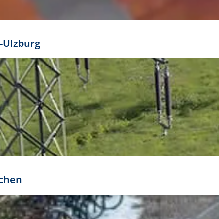
mathöhe. Daraus ergeben sich für gängige Formate
out:
-Ulzburg
r oder kleiner gesetzt werden. Dazu bedarf es jedoch
bteilung.
rchen