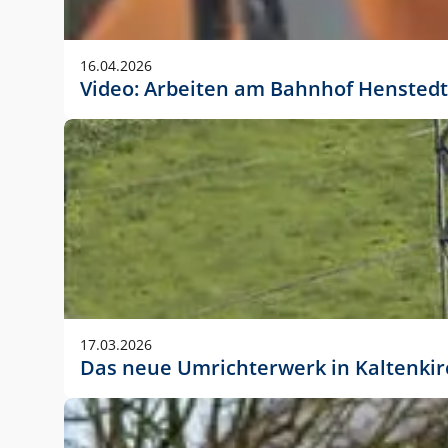
Anwendungsgröße im Layout:
Die Logohöhe beträgt 4 – 10 % der jeweiligen For
16.04.2026
folgende fest definierte Anwendungsgrößen im Lay
Video: Arbeiten am Bahnhof Henstedt
DIN A4 – 11 mm hoch (4 %)
DIN A3 – 15 mm hoch (5 %)
DIN A1 – 39 mm hoch (5 %)
DIN lang – 10 mm hoch (5 %)
1080 x 1080 px – 78 px hoch (7 %)
In Ausnahmefällen darf das Logo jedoch auch größe
stets der vorherigen Absprache mit der Marketinga
17.03.2026
Das neue Umrichterwerk in Kaltenki