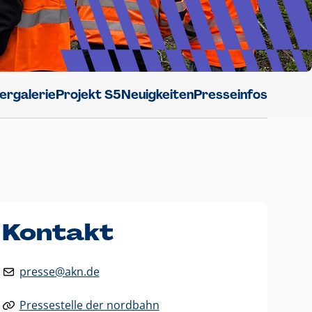
dergalerie
Projekt S5
Neuigkeiten
Presseinfos
Kontakt
presse@akn.de
Pressestelle der nordbahn