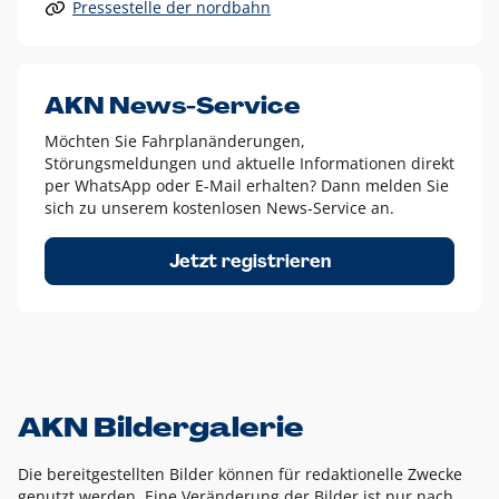
Pressestelle der nordbahn
Alle anderen Logo-Varianten dürfen nur in Ausnahmefällen
eingesetzt werden und bedürfen der vorherigen Absprache
mit der Marketingabteilung.
Diese Ausnahmen sind zum Beispiel:
AKN News-Service
weißes Logo auf anderen farbigen Hintergründen als
Möchten Sie Fahrplanänderungen,
dem AKN Blau,
Störungsmeldungen und aktuelle Informationen direkt
weißes Logo auf Fotohintergründen,
per WhatsApp oder E-Mail erhalten? Dann melden Sie
sich zu unserem kostenlosen News-Service an.
schwarzes Logo für reine Schwarz-Weiß-Umsetzungen
Um das Logo herum muss ein Schutzraum von jeweils einer
Jetzt registrieren
Höhe bzw. Breite des N aus AKN in alle Richtungen
eingehalten werden – ausgehend vom AKN Schriftzug. In
diesem Bereich dürfen keine anderen Logos, Grafikelemente
oder Ähnliches platziert werden.
AKN Bildergalerie
Die bereitgestellten Bilder können für redaktionelle Zwecke
genutzt werden. Eine Veränderung der Bilder ist nur nach