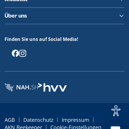
Fundsachen
Häufige Fragen
Barrierefreies Reisen
Über uns
Erklärung Barrierefreiheit
Historie
Medienportal
Finden Sie uns auf Social Media!
Offenlegungen
|
|
|
AGB
Datenschutz
Impressum
|
AKN Beekeeper
Cookie-Einstellungen