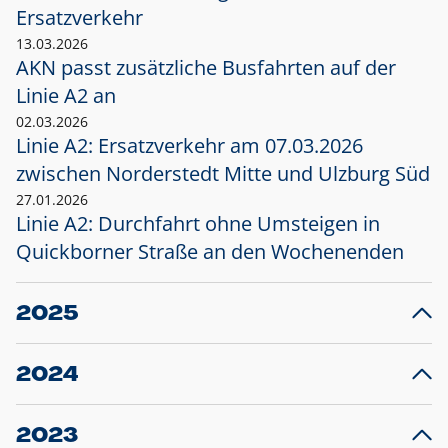
Ersatzverkehr
13.03.2026
AKN passt zusätzliche Busfahrten auf der
Linie A2 an
02.03.2026
Linie A2: Ersatzverkehr am 07.03.2026
zwischen Norderstedt Mitte und Ulzburg Süd
27.01.2026
Linie A2: Durchfahrt ohne Umsteigen in
Quickborner Straße an den Wochenenden
2025
23.12.2025
28
Projekt S5: Start der Bauarbeiten am
F
2024
Bahnhof Henstedt-Ulzburg im Januar 2026
10.12.2024
28
Großprojekt S5: Sperrung der Bahnstraße in
F
2023