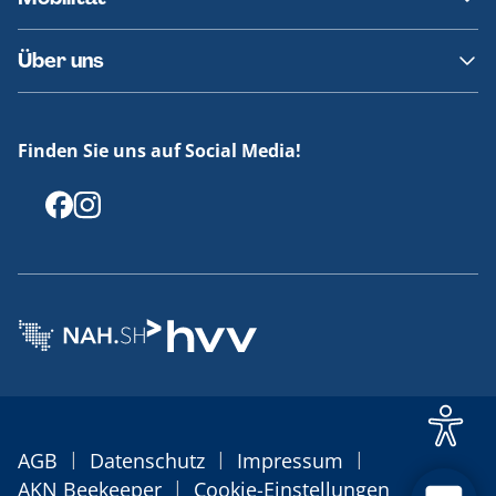
Fundsachen
Häufige Fragen
Barrierefreies Reisen
Über uns
Erklärung Barrierefreiheit
Historie
Medienportal
Finden Sie uns auf Social Media!
Offenlegungen
|
|
|
AGB
Datenschutz
Impressum
|
AKN Beekeeper
Cookie-Einstellungen