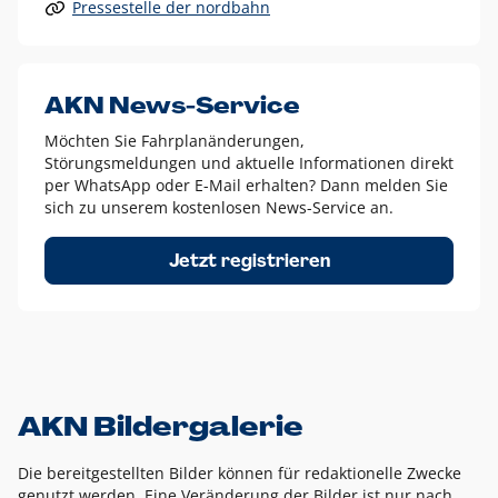
Pressestelle der nordbahn
Alle anderen Logo-Varianten dürfen nur in Ausnahmefällen
eingesetzt werden und bedürfen der vorherigen Absprache
mit der Marketingabteilung.
Diese Ausnahmen sind zum Beispiel:
AKN News-Service
weißes Logo auf anderen farbigen Hintergründen als
Möchten Sie Fahrplanänderungen,
dem AKN Blau,
Störungsmeldungen und aktuelle Informationen direkt
weißes Logo auf Fotohintergründen,
per WhatsApp oder E-Mail erhalten? Dann melden Sie
sich zu unserem kostenlosen News-Service an.
schwarzes Logo für reine Schwarz-Weiß-Umsetzungen
Um das Logo herum muss ein Schutzraum von jeweils einer
Jetzt registrieren
Höhe bzw. Breite des N aus AKN in alle Richtungen
eingehalten werden – ausgehend vom AKN Schriftzug. In
diesem Bereich dürfen keine anderen Logos, Grafikelemente
oder Ähnliches platziert werden.
AKN Bildergalerie
Die bereitgestellten Bilder können für redaktionelle Zwecke
genutzt werden. Eine Veränderung der Bilder ist nur nach