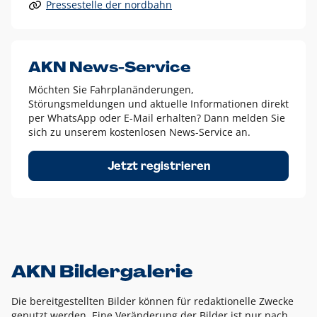
Pressestelle der nordbahn
Alle anderen Logo-Varianten dürfen nur in Ausnahmefällen
eingesetzt werden und bedürfen der vorherigen Absprache
mit der Marketingabteilung.
Diese Ausnahmen sind zum Beispiel:
AKN News-Service
weißes Logo auf anderen farbigen Hintergründen als
Möchten Sie Fahrplanänderungen,
dem AKN Blau,
Störungsmeldungen und aktuelle Informationen direkt
weißes Logo auf Fotohintergründen,
per WhatsApp oder E-Mail erhalten? Dann melden Sie
sich zu unserem kostenlosen News-Service an.
schwarzes Logo für reine Schwarz-Weiß-Umsetzungen
Um das Logo herum muss ein Schutzraum von jeweils einer
Jetzt registrieren
Höhe bzw. Breite des N aus AKN in alle Richtungen
eingehalten werden – ausgehend vom AKN Schriftzug. In
diesem Bereich dürfen keine anderen Logos, Grafikelemente
oder Ähnliches platziert werden.
AKN Bildergalerie
Die bereitgestellten Bilder können für redaktionelle Zwecke
genutzt werden. Eine Veränderung der Bilder ist nur nach