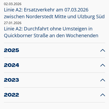
02.03.2026
Linie A2: Ersatzverkehr am 07.03.2026
zwischen Norderstedt Mitte und Ulzburg Süd
27.01.2026
Linie A2: Durchfahrt ohne Umsteigen in
Quickborner Straße an den Wochenenden
2025
23.12.2025
28
Projekt S5: Start der Bauarbeiten am
F
2024
Bahnhof Henstedt-Ulzburg im Januar 2026
10.12.2024
28
Großprojekt S5: Sperrung der Bahnstraße in
F
2023
Ellerau mit Ausweitung des Ersatzverkehrs
20.12.2023
14
Schleswig-Holstein verlängert den
A
2022
Verkehrsvertrag der AKN und bestellt den
T
22.12.2022
12
Expresszug für die Strecke Norderstedt -
Baustart S21 am 16.01.2023: Fahrplan
B