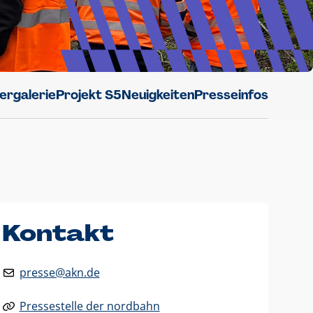
dergalerie
Projekt S5
Neuigkeiten
Presseinfos
Kontakt
presse@akn.de
Pressestelle der nordbahn