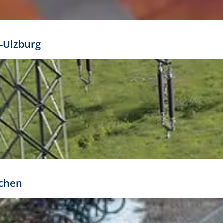
mathöhe. Daraus ergeben sich für gängige Formate
out:
-Ulzburg
r oder kleiner gesetzt werden. Dazu bedarf es jedoch
bteilung.
rchen