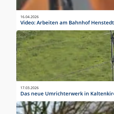
Anwendungsgröße im Layout:
Die Logohöhe beträgt 4 – 10 % der jeweiligen For
16.04.2026
folgende fest definierte Anwendungsgrößen im Lay
Video: Arbeiten am Bahnhof Henstedt
DIN A4 – 11 mm hoch (4 %)
DIN A3 – 15 mm hoch (5 %)
DIN A1 – 39 mm hoch (5 %)
DIN lang – 10 mm hoch (5 %)
1080 x 1080 px – 78 px hoch (7 %)
In Ausnahmefällen darf das Logo jedoch auch größe
stets der vorherigen Absprache mit der Marketinga
17.03.2026
Das neue Umrichterwerk in Kaltenki