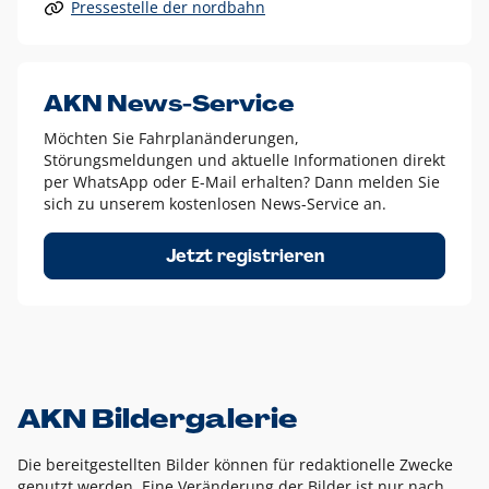
Pressestelle der nordbahn
Alle anderen Logo-Varianten dürfen nur in Ausnahmefällen
eingesetzt werden und bedürfen der vorherigen Absprache
mit der Marketingabteilung.
Diese Ausnahmen sind zum Beispiel:
AKN News-Service
weißes Logo auf anderen farbigen Hintergründen als
Möchten Sie Fahrplanänderungen,
dem AKN Blau,
Störungsmeldungen und aktuelle Informationen direkt
weißes Logo auf Fotohintergründen,
per WhatsApp oder E-Mail erhalten? Dann melden Sie
sich zu unserem kostenlosen News-Service an.
schwarzes Logo für reine Schwarz-Weiß-Umsetzungen
Um das Logo herum muss ein Schutzraum von jeweils einer
Jetzt registrieren
Höhe bzw. Breite des N aus AKN in alle Richtungen
eingehalten werden – ausgehend vom AKN Schriftzug. In
diesem Bereich dürfen keine anderen Logos, Grafikelemente
oder Ähnliches platziert werden.
AKN Bildergalerie
Die bereitgestellten Bilder können für redaktionelle Zwecke
genutzt werden. Eine Veränderung der Bilder ist nur nach