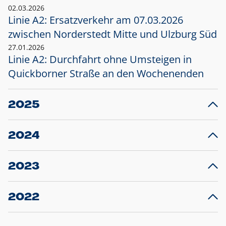
02.03.2026
Linie A2: Ersatzverkehr am 07.03.2026
zwischen Norderstedt Mitte und Ulzburg Süd
27.01.2026
Linie A2: Durchfahrt ohne Umsteigen in
Quickborner Straße an den Wochenenden
2025
23.12.2025
28
Projekt S5: Start der Bauarbeiten am
F
2024
Bahnhof Henstedt-Ulzburg im Januar 2026
10.12.2024
28
Großprojekt S5: Sperrung der Bahnstraße in
F
2023
Ellerau mit Ausweitung des Ersatzverkehrs
20.12.2023
14
Schleswig-Holstein verlängert den
A
2022
Verkehrsvertrag der AKN und bestellt den
T
22.12.2022
12
Expresszug für die Strecke Norderstedt -
Baustart S21 am 16.01.2023: Fahrplan
B