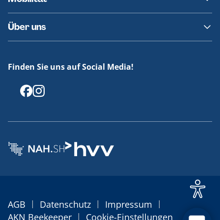
Fundsachen
Häufige Fragen
Barrierefreies Reisen
Über uns
Erklärung Barrierefreiheit
Historie
Medienportal
Finden Sie uns auf Social Media!
Offenlegungen
|
|
|
AGB
Datenschutz
Impressum
|
AKN Beekeeper
Cookie-Einstellungen