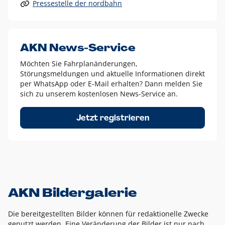
Pressestelle der nordbahn
Alle anderen Logo-Varianten dürfen nur in Ausnahmefällen
eingesetzt werden und bedürfen der vorherigen Absprache
mit der Marketingabteilung.
Diese Ausnahmen sind zum Beispiel:
AKN News-Service
weißes Logo auf anderen farbigen Hintergründen als
Möchten Sie Fahrplanänderungen,
dem AKN Blau,
Störungsmeldungen und aktuelle Informationen direkt
weißes Logo auf Fotohintergründen,
per WhatsApp oder E-Mail erhalten? Dann melden Sie
sich zu unserem kostenlosen News-Service an.
schwarzes Logo für reine Schwarz-Weiß-Umsetzungen
Um das Logo herum muss ein Schutzraum von jeweils einer
Jetzt registrieren
Höhe bzw. Breite des N aus AKN in alle Richtungen
eingehalten werden – ausgehend vom AKN Schriftzug. In
diesem Bereich dürfen keine anderen Logos, Grafikelemente
oder Ähnliches platziert werden.
AKN Bildergalerie
Die bereitgestellten Bilder können für redaktionelle Zwecke
genutzt werden. Eine Veränderung der Bilder ist nur nach