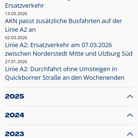
Ersatzverkehr
13.03.2026
AKN passt zusätzliche Busfahrten auf der
Linie A2 an
02.03.2026
Linie A2: Ersatzverkehr am 07.03.2026
zwischen Norderstedt Mitte und Ulzburg Süd
27.01.2026
Linie A2: Durchfahrt ohne Umsteigen in
Quickborner Straße an den Wochenenden
2025
23.12.2025
28
Projekt S5: Start der Bauarbeiten am
F
2024
Bahnhof Henstedt-Ulzburg im Januar 2026
10.12.2024
28
Großprojekt S5: Sperrung der Bahnstraße in
F
2023