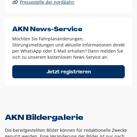
Pressestelle der nordbahn
Alle anderen Logo-Varianten dürfen nur in Ausnahmefällen
eingesetzt werden und bedürfen der vorherigen Absprache
mit der Marketingabteilung.
Diese Ausnahmen sind zum Beispiel:
AKN News-Service
weißes Logo auf anderen farbigen Hintergründen als
Möchten Sie Fahrplanänderungen,
dem AKN Blau,
Störungsmeldungen und aktuelle Informationen direkt
weißes Logo auf Fotohintergründen,
per WhatsApp oder E-Mail erhalten? Dann melden Sie
sich zu unserem kostenlosen News-Service an.
schwarzes Logo für reine Schwarz-Weiß-Umsetzungen
Um das Logo herum muss ein Schutzraum von jeweils einer
Jetzt registrieren
Höhe bzw. Breite des N aus AKN in alle Richtungen
eingehalten werden – ausgehend vom AKN Schriftzug. In
diesem Bereich dürfen keine anderen Logos, Grafikelemente
oder Ähnliches platziert werden.
AKN Bildergalerie
Die bereitgestellten Bilder können für redaktionelle Zwecke
genutzt werden. Eine Veränderung der Bilder ist nur nach