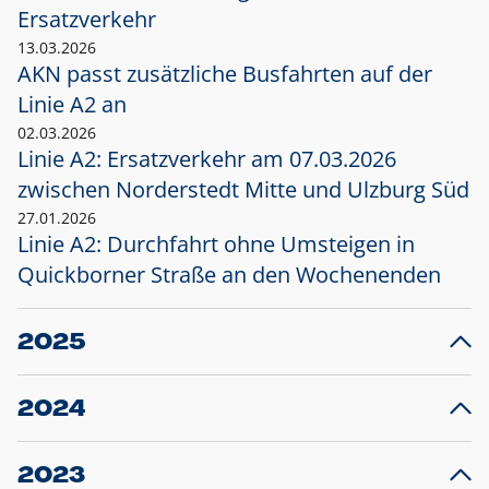
Ersatzverkehr
13.03.2026
AKN passt zusätzliche Busfahrten auf der
Linie A2 an
02.03.2026
Linie A2: Ersatzverkehr am 07.03.2026
zwischen Norderstedt Mitte und Ulzburg Süd
27.01.2026
Linie A2: Durchfahrt ohne Umsteigen in
Quickborner Straße an den Wochenenden
2025
23.12.2025
28
Projekt S5: Start der Bauarbeiten am
F
2024
Bahnhof Henstedt-Ulzburg im Januar 2026
10.12.2024
28
Großprojekt S5: Sperrung der Bahnstraße in
F
2023