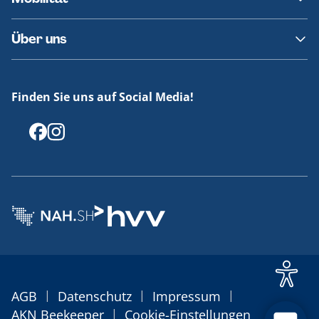
Fundsachen
Häufige Fragen
Barrierefreies Reisen
Über uns
Erklärung Barrierefreiheit
Historie
Medienportal
Finden Sie uns auf Social Media!
Offenlegungen
|
|
|
AGB
Datenschutz
Impressum
|
AKN Beekeeper
Cookie-Einstellungen