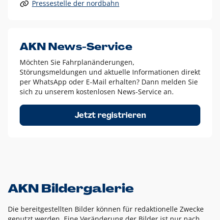
Pressestelle der nordbahn
Alle anderen Logo-Varianten dürfen nur in Ausnahmefällen
eingesetzt werden und bedürfen der vorherigen Absprache
mit der Marketingabteilung.
Diese Ausnahmen sind zum Beispiel:
AKN News-Service
weißes Logo auf anderen farbigen Hintergründen als
Möchten Sie Fahrplanänderungen,
dem AKN Blau,
Störungsmeldungen und aktuelle Informationen direkt
weißes Logo auf Fotohintergründen,
per WhatsApp oder E-Mail erhalten? Dann melden Sie
sich zu unserem kostenlosen News-Service an.
schwarzes Logo für reine Schwarz-Weiß-Umsetzungen
Um das Logo herum muss ein Schutzraum von jeweils einer
Jetzt registrieren
Höhe bzw. Breite des N aus AKN in alle Richtungen
eingehalten werden – ausgehend vom AKN Schriftzug. In
diesem Bereich dürfen keine anderen Logos, Grafikelemente
oder Ähnliches platziert werden.
AKN Bildergalerie
Die bereitgestellten Bilder können für redaktionelle Zwecke
genutzt werden. Eine Veränderung der Bilder ist nur nach