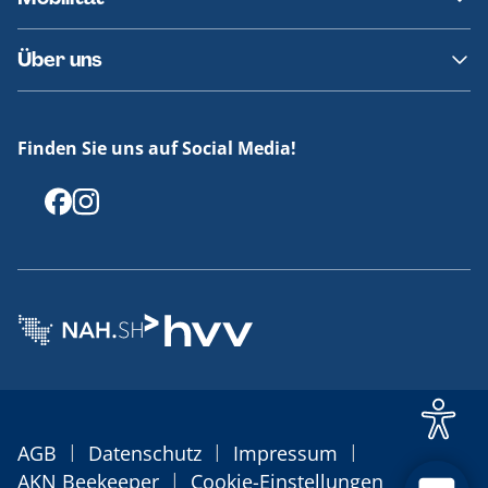
Fundsachen
Häufige Fragen
Barrierefreies Reisen
Über uns
Erklärung Barrierefreiheit
Historie
Medienportal
Finden Sie uns auf Social Media!
Offenlegungen
|
|
|
AGB
Datenschutz
Impressum
|
AKN Beekeeper
Cookie-Einstellungen