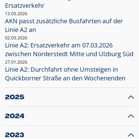
Ersatzverkehr
13.03.2026
AKN passt zusätzliche Busfahrten auf der
Linie A2 an
02.03.2026
Linie A2: Ersatzverkehr am 07.03.2026
zwischen Norderstedt Mitte und Ulzburg Süd
27.01.2026
Linie A2: Durchfahrt ohne Umsteigen in
Quickborner Straße an den Wochenenden
2025
23.12.2025
28
Projekt S5: Start der Bauarbeiten am
F
2024
Bahnhof Henstedt-Ulzburg im Januar 2026
10.12.2024
28
Großprojekt S5: Sperrung der Bahnstraße in
F
2023