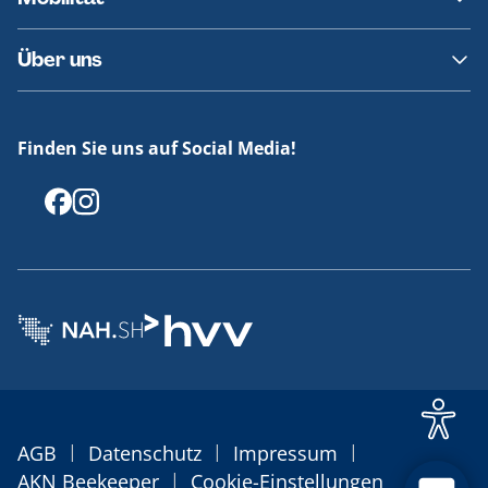
Fundsachen
Häufige Fragen
Barrierefreies Reisen
Über uns
Erklärung Barrierefreiheit
Historie
Medienportal
Finden Sie uns auf Social Media!
Offenlegungen
|
|
|
AGB
Datenschutz
Impressum
|
AKN Beekeeper
Cookie-Einstellungen