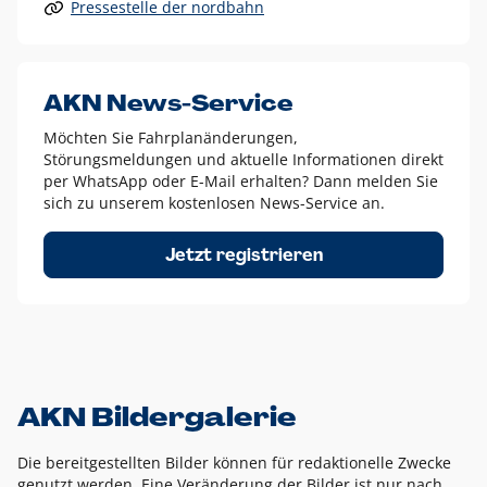
Pressestelle der nordbahn
Alle anderen Logo-Varianten dürfen nur in Ausnahmefällen
eingesetzt werden und bedürfen der vorherigen Absprache
mit der Marketingabteilung.
Diese Ausnahmen sind zum Beispiel:
AKN News-Service
weißes Logo auf anderen farbigen Hintergründen als
Möchten Sie Fahrplanänderungen,
dem AKN Blau,
Störungsmeldungen und aktuelle Informationen direkt
weißes Logo auf Fotohintergründen,
per WhatsApp oder E-Mail erhalten? Dann melden Sie
sich zu unserem kostenlosen News-Service an.
schwarzes Logo für reine Schwarz-Weiß-Umsetzungen
Um das Logo herum muss ein Schutzraum von jeweils einer
Jetzt registrieren
Höhe bzw. Breite des N aus AKN in alle Richtungen
eingehalten werden – ausgehend vom AKN Schriftzug. In
diesem Bereich dürfen keine anderen Logos, Grafikelemente
oder Ähnliches platziert werden.
AKN Bildergalerie
Die bereitgestellten Bilder können für redaktionelle Zwecke
genutzt werden. Eine Veränderung der Bilder ist nur nach