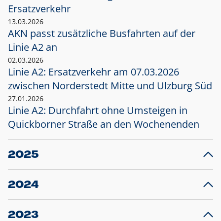
Ersatzverkehr
13.03.2026
AKN passt zusätzliche Busfahrten auf der
Linie A2 an
02.03.2026
Linie A2: Ersatzverkehr am 07.03.2026
zwischen Norderstedt Mitte und Ulzburg Süd
27.01.2026
Linie A2: Durchfahrt ohne Umsteigen in
Quickborner Straße an den Wochenenden
2025
23.12.2025
28
Projekt S5: Start der Bauarbeiten am
F
2024
Bahnhof Henstedt-Ulzburg im Januar 2026
10.12.2024
28
Großprojekt S5: Sperrung der Bahnstraße in
F
2023